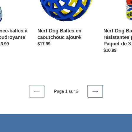
ajouré
-
Paquet
de
3
nce-balles à
Nerf Dog Balles en
Nerf Dog Ba
foudroyante
caoutchouc ajouré
résistantes 
Paquet de 3
13.99
Prix
$17.99
normal
Prix
$10.99
normal
Page 1 sur 3
PAGE
PAGE
PRÉCÉDENTE
SUIVANTE