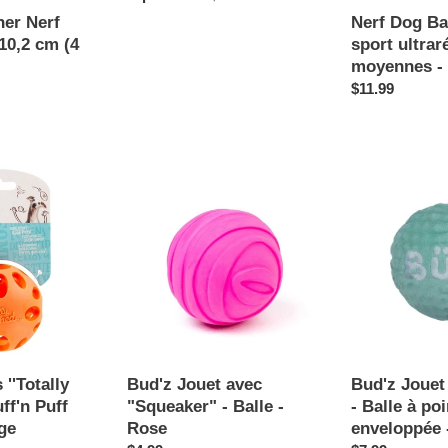
Terre
de
normal
her Nerf
Nerf Dog Ba
4
10,2 cm (4
sport ultrar
moyennes - 
Prix
$11.99
normal
Bud'z
Bud'z
Jouet
Jouet
avec
pour
"Squeaker"
chien
-
-
Balle
Balle
-
à
Rose
pointes
enveloppée
-
''Totally
Bud'z Jouet avec
Bud'z Jouet
Aqua
ff'n Puff
"Squeaker" - Balle -
- Balle à po
nge
Rose
enveloppée 