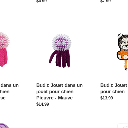
Prix
$4.99
Prix
$7.99
normal
normal
Bud'z
Bud'z
Jouet
Jouet
dans
craquant
un
pour
jouet
chien
pour
-
chien
Bébé
-
lion
Pieuvre
-
 dans un
Bud'z Jouet dans un
Bud'z Jouet
Mauve
hien -
jouet pour chien -
pour chien -
ose
Pieuvre - Mauve
Prix
$13.99
Prix
$14.99
normal
normal
Outward
Balle