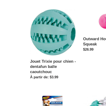
Jouet
Outward
Trixie
Hound
pour
–
chien
Balle
-
Squeak
dentafun
Outward Hou
balle
Squeak
caoutchouc
Prix
$26.99
normal
Jouet Trixie pour chien -
dentafun balle
caoutchouc
Prix
À partir de: $3.99
normal
Nerf
Jouet
Dog
Trixie