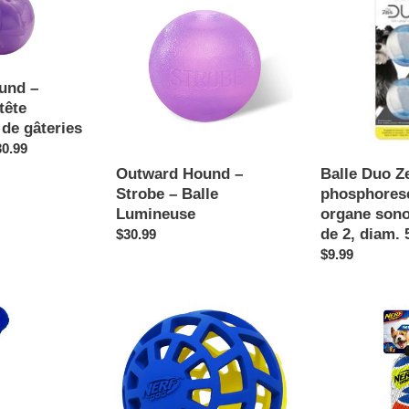
Hound
Duo
–
Zeus
Strobe
phosphorescen
–
avec
Balle
organe
und –
Lumineuse
sonore,
tête
paquet
 de gâteries
de
30.99
2,
Outward Hound –
Balle Duo Z
diam.
Strobe – Balle
phosphores
5
Lumineuse
organe sono
cm
de 2, diam.
Prix
$30.99
normal
Prix
$9.99
normal
Nerf
Nerf
Dog
Dog
Balles
Balles
en
résistantes
caoutchouc
petites