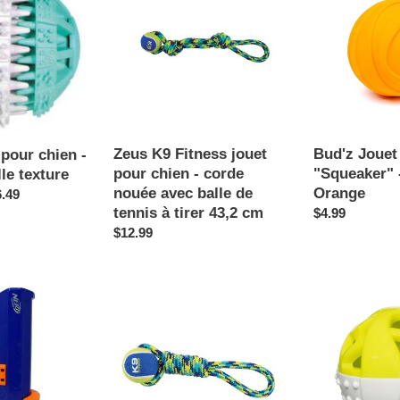
Fitness
avec
jouet
"Squeaker"
pour
-
chien
Balle
-
-
corde
Orange
nouée
avec
Zeus K9 Fitness jouet
Bud'z Jouet
 pour chien -
balle
pour chien - corde
"Squeaker" -
le texture
de
nouée avec balle de
Orange
6.49
tennis
tennis à tirer 43,2 cm
Prix
$4.99
à
Prix
$12.99
normal
tirer
normal
43,2
cm
Zeus
Messy
K9
Mutts
Fitness
"Totally
jouet
Pooched,
pour
Catch
chien
'N