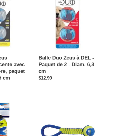
Duo
Zeus
te
à
DEL
-
Paquet
de
2
-
eus
Balle Duo Zeus à DEL -
Diam.
cente avec
Paquet de 2 - Diam. 6,3
6,3
re, paquet
cm
cm
 5 cm
Prix
$12.99
normal
Zeus
K9
Fitness
jouet
pour