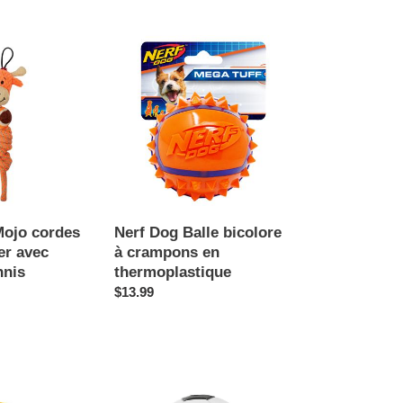
Nerf
Dog
Balle
bicolore
à
crampons
en
thermoplastique
Mojo cordes
Nerf Dog Balle bicolore
er avec
à crampons en
nnis
thermoplastique
Prix
$13.99
normal
Outward
Hound