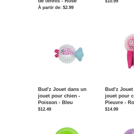
de tennis - Rose
Prix
$10.99
Prix
À partir de: $2.99
normal
normal
Bud'z
Bud'z
Jouet
Jouet
dans
dans
un
un
jouet
jouet
pour
pour
chien
chien
-
-
Poisson
Pieuvre
-
-
Bud'z Jouet dans un
Bud'z Jouet
Bleu
Rose
jouet pour chien -
jouet pour c
Poisson - Bleu
Pieuvre - R
Prix
$12.49
Prix
$14.99
normal
normal
Outward
Outward