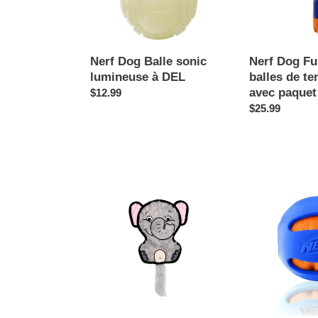
DEL
tennis
petit,
avec
paquet
Nerf Dog Balle sonic
Nerf Dog Fu
de
lumineuse à DEL
balles de ten
3
avec paquet 
Prix
$12.99
balles
normal
Prix
$25.99
normal
Bud'z
Balle
Jouet
à
craquant
mâcher
pour
Nerf
chien
Dog,
-
bleue,
Maman
10,2
éléphant
cm
(4