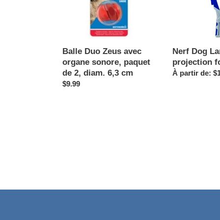
sonore,
projection
paquet
foudroyante
de
2,
diam.
Balle Duo Zeus avec
Nerf Dog La
6,3
organe sonore, paquet
projection 
cm
de 2, diam. 6,3 cm
Prix
À partir de: $
Prix
$9.99
normal
normal