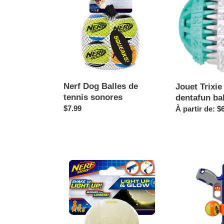
Balles
pour
de
chien
tennis
-
sonores
dentafun
balle
texture
Nerf Dog Balles de
Jouet Trixie
tennis sonores
dentafun bal
Prix
$7.99
Prix
À partir de: $
normal
normal
Nerf
Nerf
Dog
Dog
Balle
Fusil
sonic
pour
lumineuse
balles
à
de