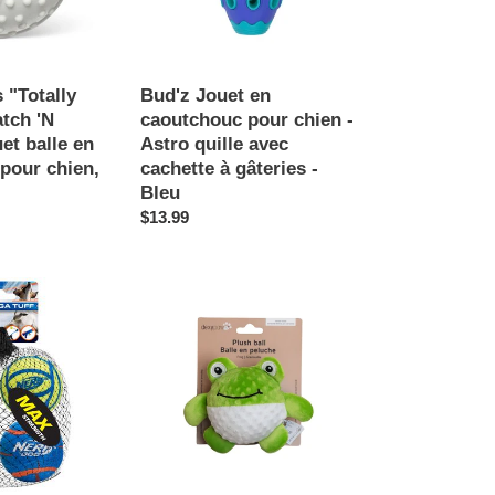
-
Astro
quille
avec
 "Totally
Bud'z Jouet en
cachette
tch 'N
caoutchouc pour chien -
à
et balle en
Astro quille avec
gâteries
pour chien,
cachette à gâteries -
-
Bleu
Bleu
Prix
$13.99
normal
Dexypaws
Jouet
en
peluche
avec
s
balle
intégrée
pour
chien