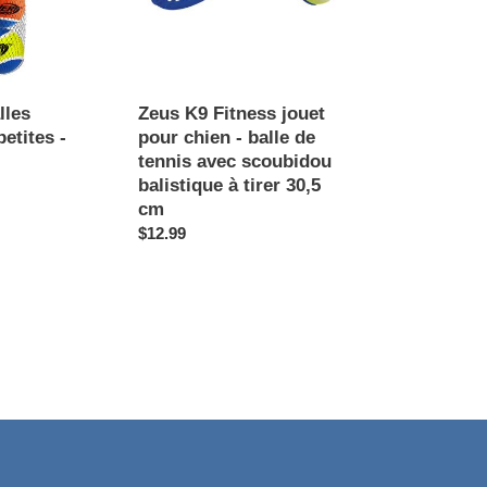
chien
-
balle
de
tennis
lles
Zeus K9 Fitness jouet
avec
petites -
pour chien - balle de
scoubidou
tennis avec scoubidou
balistique
balistique à tirer 30,5
à
cm
tirer
Prix
$12.99
30,5
normal
cm