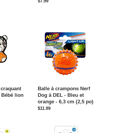
Prix
$7.99
normal
Balle
à
crampons
Nerf
Dog
à
DEL
-
Bleu
et
 craquant
Balle à crampons Nerf
orange
 Bébé lion
Dog à DEL - Bleu et
-
orange - 6,3 cm (2,5 po)
6,3
Prix
$11.99
cm
normal
(2,5
po)
Balle