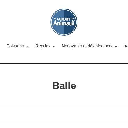
Poissons
Reptiles
Nettoyants et désinfectants
►
C
Balle
o
l
l