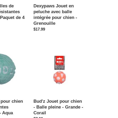
-
lles de
Dexypaws Jouet en
Grenouille
ésistantes
peluche avec balle
Paquet de 4
intégrée pour chien -
Grenouille
Prix
$17.99
normal
Bud'z
Jouet
pour
chien
-
Balle
pleine
-
Grande
-
 pour chien
Bud'z Jouet pour chien
Corail
intes
- Balle pleine - Grande -
- Aqua
Corail