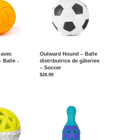
–
Balle
distributrice
de
gâteries
–
Soccer
 avec
Outward Hound – Balle
 Balle -
distributrice de gâteries
– Soccer
Prix
$26.99
normal
Bud'z
Jouet
en
caoutchouc
pour
chien