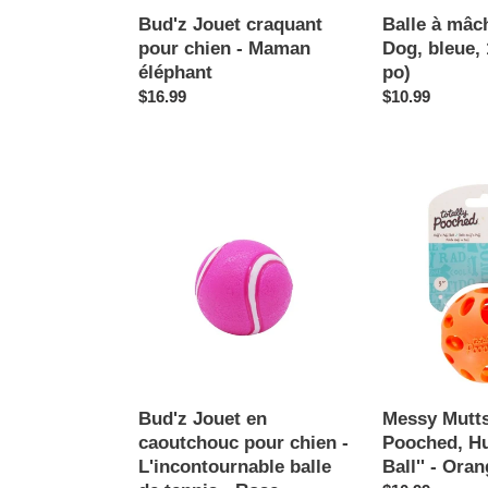
po)
Bud'z Jouet craquant
Balle à mâc
pour chien - Maman
Dog, bleue, 
éléphant
po)
Prix
$16.99
Prix
$10.99
normal
normal
Bud'z
Messy
Jouet
Mutts
en
''Totally
caoutchouc
Pooched,
pour
Huff'n
chien
Puff
-
Ball''
L'incontournable
-
balle
Orange
de
Bud'z Jouet en
Messy Mutts 
tennis
caoutchouc pour chien -
Pooched, Hu
-
L'incontournable balle
Ball'' - Ora
Rose