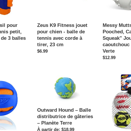
-
Squeak"
balle
Jouet
de
balle
tennis
en
sil pour
Zeus K9 Fitness jouet
Messy Mutts
avec
caoutchouc
nis petit,
pour chien - balle de
Pooched, Ca
corde
pour
de 3 balles
tennis avec corde à
Squeak" Jou
à
chien,
tirer, 23 cm
caoutchouc 
tirer,
Verte
Verte
Prix
$6.99
23
normal
Prix
$12.99
cm
normal
Outward
Nerf
Hound
Dog
–
Balles
Balle
de
distributrice
sport
de
ultrarésistante
Outward Hound – Balle
gâteries
moyennes
distributrice de gâteries
–
-
– Planète Terre
Planète
Paquet
Prix
À partir de: $18.99