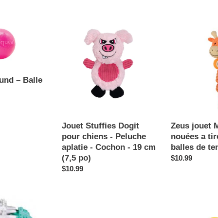
e
Jouet
c
Zeus
Stuffies
jouet
t
Dogit
Mojo
pour
cordes
i
chiens
nouées
-
a
nd – Balle
o
Peluche
tirer
aplatie
avec
n
-
balles
Cochon
de
Jouet Stuffies Dogit
Zeus jouet 
:
-
tennis
pour chiens - Peluche
nouées a tir
19
aplatie - Cochon - 19 cm
balles de te
cm
(7,5 po)
Prix
$10.99
(7,5
Prix
$10.99
normal
po)
normal
Zeus
Bud'z
K9
Jouet