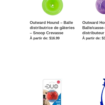
Hound
Hound
–
–
Balle
Balle/casse-
distributrice
tête
de
distributeur
Outward Hound – Balle
Outward Ho
gâteries
de
distributrice de gâteries
Balle/casse-
–
gâteries
– Snoop Crevasse
distributeur
Snoop
Prix
À partir de: $16.99
Prix
À partir de: $
Crevasse
normal
normal
Balle
Nerf
Duo
Dog
Zeus
Lance-
avec
balles
organe
à