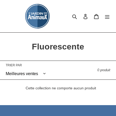
Passer
au
contenu
Rechercher
Se connecter
Panier
C
Fluorescente
o
l
TRIER PAR
0 produit
l
e
Cette collection ne comporte aucun produit
c
t
i