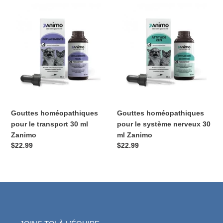
Gouttes
Gouttes
homéopathiques
homéopathiques
pour
pour
le
le
transport
système
30
nerveux
ml
30
Zanimo
ml
Zanimo
Gouttes homéopathiques
Gouttes homéopathiques
pour le transport 30 ml
pour le système nerveux 30
Zanimo
ml Zanimo
Prix
$22.99
Prix
$22.99
normal
normal