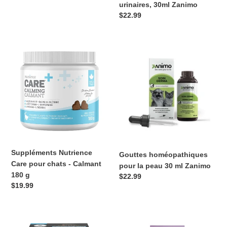
normal
urinaires, 30ml Zanimo
Prix
$22.99
normal
Suppléments
Gouttes
Nutrience
homéopathiques
Care
pour
pour
la
chats
peau
-
30
Calmant
ml
180
Zanimo
g
Suppléments Nutrience
Gouttes homéopathiques
Care pour chats - Calmant
pour la peau 30 ml Zanimo
180 g
Prix
$22.99
Prix
$19.99
normal
normal
Purina
Baci+