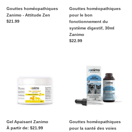
30ml
Gouttes homéopathiques
Gouttes homéopathiques
Zanimo
Zanimo - Attitude Zen
pour le bon
Prix
$21.99
fonctionnement du
normal
système digestif, 30ml
Zanimo
Prix
$22.99
normal
Gel
Gouttes
Apaisant
homéopathiques
Zanimo
pour
la
santé
des
voies
urinaires,
30ml
Zanimo
Gel Apaisant Zanimo
Gouttes homéopathiques
Prix
À partir de: $21.99
pour la santé des voies