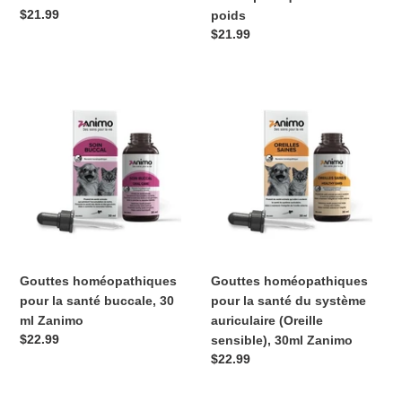
Prix
$21.99
poids
normal
Prix
$21.99
normal
Gouttes
Gouttes
homéopathiques
homéopathiques
pour
pour
la
la
santé
santé
buccale,
du
30
système
ml
auriculaire
Zanimo
(Oreille
sensible),
Gouttes homéopathiques
Gouttes homéopathiques
30ml
pour la santé buccale, 30
pour la santé du système
Zanimo
ml Zanimo
auriculaire (Oreille
Prix
$22.99
sensible), 30ml Zanimo
normal
Prix
$22.99
normal