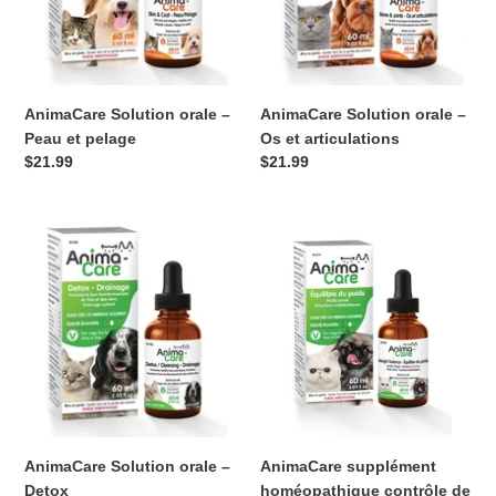
et
et
pelage
articulations
AnimaCare Solution orale –
AnimaCare Solution orale –
Peau et pelage
Os et articulations
Prix
$21.99
Prix
$21.99
normal
normal
AnimaCare
AnimaCare
Solution
supplément
orale
homéopathique
–
contrôle
Detox
de
poids
AnimaCare Solution orale –
AnimaCare supplément
Detox
homéopathique contrôle de