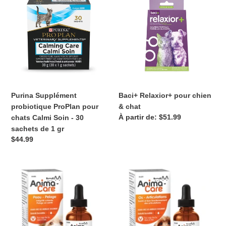
Supplément
Relaxior+
probiotique
pour
ProPlan
chien
pour
&
chats
chat
Calmi
Soin
-
30
Purina Supplément
Baci+ Relaxior+ pour chien
sachets
probiotique ProPlan pour
& chat
de
Prix
À partir de: $51.99
chats Calmi Soin - 30
1
normal
sachets de 1 gr
gr
Prix
$44.99
normal
AnimaCare
AnimaCare
Solution
Solution
orale
orale
–
–
Peau
Os