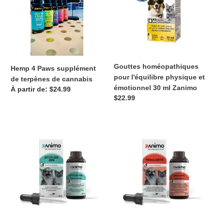
de
physique
o
terpènes
et
de
émotionnel
n
cannabis
30
:
ml
Zanimo
Gouttes homéopathiques
Hemp 4 Paws supplément
pour l'équilibre physique et
de terpènes de cannabis
émotionnel 30 ml Zanimo
Prix
À partir de: $24.99
Prix
$22.99
normal
normal
Gouttes
Gouttes
homéopathiques
homéopathiques
Zanimo
pour
-
le
Attitude
bon
Zen
fonctionnement
du
système
digestif,