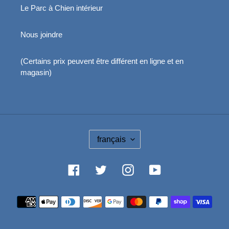
Le Parc à Chien intérieur
Nous joindre
(Certains prix peuvent être différent en ligne et en
magasin)
L
français
A
N
G
Facebook
Twitter
Instagram
YouTube
U
E
Moyens
de
paiement