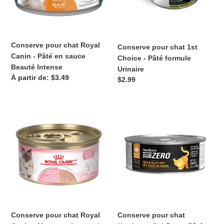
Pâté
Pâté
en
formule
sauce
Urinaire
Beauté
Conserve pour chat Royal
Conserve pour chat 1st
Intense
Canin - Pâté en sauce
Choice - Pâté formule
Beauté Intense
Urinaire
Prix
À partir de: $3.49
Prix
$2.99
normal
normal
Conserve
Conserve
pour
pour
chat
chat
Royal
Nutrience
Canin
SubZero
-
-
Mousse
Pâté
ultra
formule
tendre
Vallée
mère
du
Conserve pour chat Royal
Conserve pour chat
et
Fraser