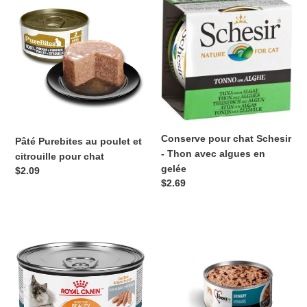
Purebites
pour
au
chat
poulet
Schesir
et
-
citrouille
Thon
pour
avec
chat
algues
en
gelée
Conserve pour chat Schesir
Pâté Purebites au poulet et
- Thon avec algues en
citrouille pour chat
gelée
Prix
$2.09
Prix
$2.69
normal
normal
Conserve
Conserve
pour
pour
chat
chat
Royal
1st
Canin
Choice
-
-