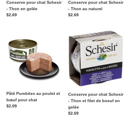
Conserve pour chat Schesir
Conserve pour chat Schesir
- Thon en gelée
- Thon au naturel
Prix
$2.69
Prix
$2.69
normal
normal
Pâté
Conserve
Purebites
pour
au
chat
poulet
Schesir
et
-
bœuf
Thon
pour
et
chat
filet
de
boeuf
Pâté Purebites au poulet et
Conserve pour chat Schesir
en
bœuf pour chat
- Thon et filet de boeuf en
gelée
Prix
$2.09
gelée
normal
Prix
$2.69
normal