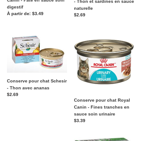
Canin - Pâté en sauce soin
- Thon et sardines en sauce
digestif
naturelle
Prix
À partir de: $3.49
Prix
$2.69
normal
normal
Conserve
Conserve
pour
pour
chat
chat
Schesir
Royal
-
Canin
Thon
-
avec
Fines
Conserve pour chat Schesir
ananas
tranches
- Thon avec ananas
en
Prix
$2.69
sauce
Conserve pour chat Royal
normal
soin
Canin - Fines tranches en
urinaire
sauce soin urinaire
Prix
$3.39
normal
Pâté
Conserve