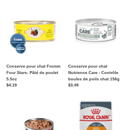
Conserve
Conserve
pour
pour
chat
chat
Fromm
Nutrience
Four
Care
Stars-
-
Pâté
Contrôle
de
boules
poulet
de
5.5oz
poils
Conserve pour chat
Conserve pour chat Fromm
chat
Nutrience Care - Contrôle
Four Stars- Pâté de poulet
156g
boules de poils chat 156g
5.5oz
Prix
$3.49
Prix
$4.19
normal
normal
Conserve
Sachet
pour
pour
chat
chat
1st
Royal
Choice
Canin