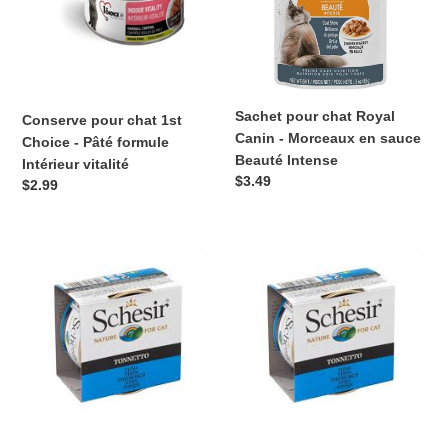
-
-
Pâté
Morceaux
formule
en
Intérieur
sauce
vitalité
Beauté
Sachet pour chat Royal
Conserve pour chat 1st
Intense
Canin - Morceaux en sauce
Choice - Pâté formule
Beauté Intense
Intérieur vitalité
Prix
$3.49
Prix
$2.99
normal
normal
Conserve
Conserve
pour
pour
chat
chat
Schesir
Schesir
-
-
Thon
Thon
en
au
gelée
naturel