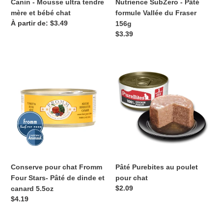
Canin - Mousse ultra tendre
Nutrience SubZero - Pâté
bébé
156g
mère et bébé chat
formule Vallée du Fraser
chat
Prix
À partir de: $3.49
156g
normal
Prix
$3.39
normal
Conserve
Pâté
pour
Purebites
chat
au
Fromm
poulet
Four
pour
Stars-
chat
Pâté
de
dinde
et
Conserve pour chat Fromm
Pâté Purebites au poulet
canard
Four Stars- Pâté de dinde et
pour chat
5.5oz
Prix
$2.09
canard 5.5oz
normal
Prix
$4.19
normal