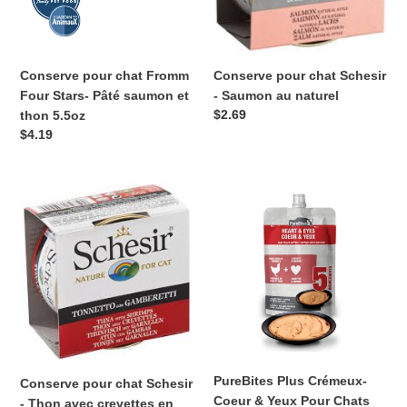
Pâté
au
saumon
naturel
et
thon
Conserve pour chat Fromm
Conserve pour chat Schesir
5.5oz
Four Stars- Pâté saumon et
- Saumon au naturel
Prix
$2.69
thon 5.5oz
normal
Prix
$4.19
normal
Conserve
PureBites
pour
Plus
chat
Crémeux-
Schesir
Coeur
-
&
Thon
Yeux
avec
Pour
crevettes
Chats
en
gelée
PureBites Plus Crémeux-
Conserve pour chat Schesir
Coeur & Yeux Pour Chats
- Thon avec crevettes en