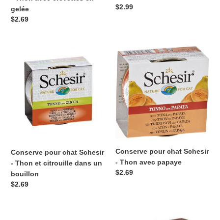
Prix
$2.99
gelée
normal
Prix
$2.69
normal
Conserve
Conserve
pour
pour
chat
chat
Schesir
Schesir
-
-
Thon
Thon
et
avec
citrouille
papaye
dans
un
Conserve pour chat Schesir
Conserve pour chat Schesir
bouillon
- Thon avec papaye
- Thon et citrouille dans un
Prix
$2.69
bouillon
normal
Prix
$2.69
normal
Conserve
Conserve