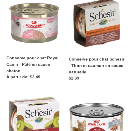
pour
pour
chat
chat
Royal
Schesir
Canin
-
-
Thon
Pâté
et
en
saumon
sauce
en
chaton
sauce
Conserve pour chat Royal
Conserve pour chat Schesir
naturelle
Canin - Pâté en sauce
- Thon et saumon en sauce
chaton
naturelle
Prix
À partir de: $3.49
Prix
$2.69
normal
normal
Conserve
Conserve
pour
pour
chat
chat
Schesir
Royal
-
Canin
Thon
-