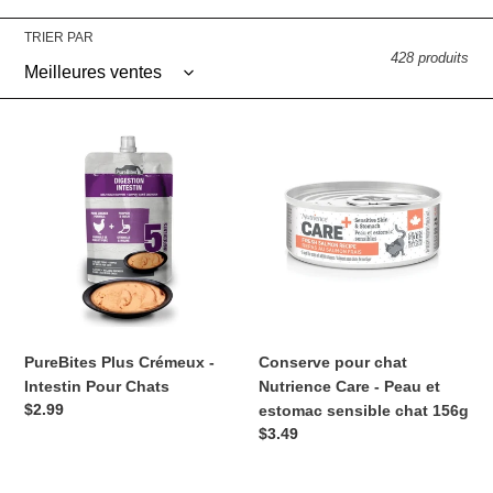
o
TRIER PAR
428 produits
n
:
PureBites
Conserve
Plus
pour
Crémeux
chat
-
Nutrience
Intestin
Care
Pour
-
Chats
Peau
et
estomac
sensible
PureBites Plus Crémeux -
Conserve pour chat
chat
Intestin Pour Chats
Nutrience Care - Peau et
156g
Prix
$2.99
estomac sensible chat 156g
normal
Prix
$3.49
normal