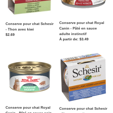
avec
Pâté
kiwi
en
sauce
adulte
Conserve pour chat Royal
Conserve pour chat Schesir
instinctif
Canin - Pâté en sauce
- Thon avec kiwi
adulte instinctif
Prix
$2.69
Prix
À partir de: $3.49
normal
normal
Conserve
Conserve
pour
pour
chat
chat
Royal
Schesir
Canin
-
-
Thon
Pâté
et
en
sardines
sauce
en
soin
sauce
Conserve pour chat Royal
Conserve pour chat Schesir
digestif
naturelle