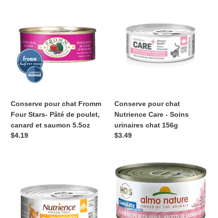
Conserve
Conserve
pour
pour
chat
chat
Fromm
Nutrience
Four
Care
Stars-
-
Pâté
Soins
de
urinaires
poulet,
chat
canard
156g
Conserve pour chat Fromm
Conserve pour chat
et
Four Stars- Pâté de poulet,
Nutrience Care - Soins
saumon
canard et saumon 5.5oz
urinaires chat 156g
5.5oz
Prix
$4.19
Prix
$3.49
normal
normal
Conserve
Almo
pour
Nature
chat
Complete
Nutrience
HQS
Sans
-