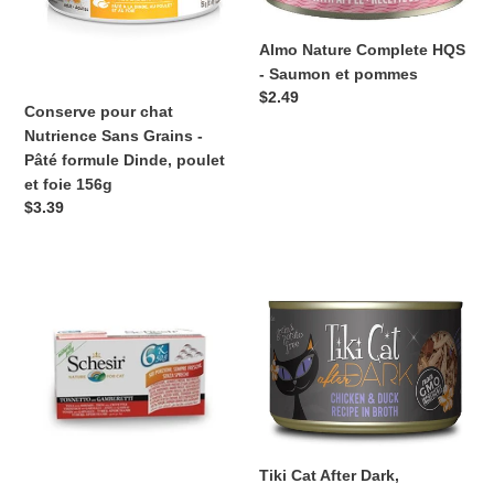
Grains
Saumon
-
et
Almo Nature Complete HQS
Pâté
pommes
- Saumon et pommes
formule
Prix
$2.49
Dinde,
Conserve pour chat
normal
poulet
Nutrience Sans Grains -
et
Pâté formule Dinde, poulet
foie
et foie 156g
156g
Prix
$3.39
normal
Conserve
Tiki
pour
Cat
chat
After
Schesir
Dark,
-
conserve
Thon
pour
et
chat
crevette
recette
paquet
de
Tiki Cat After Dark,