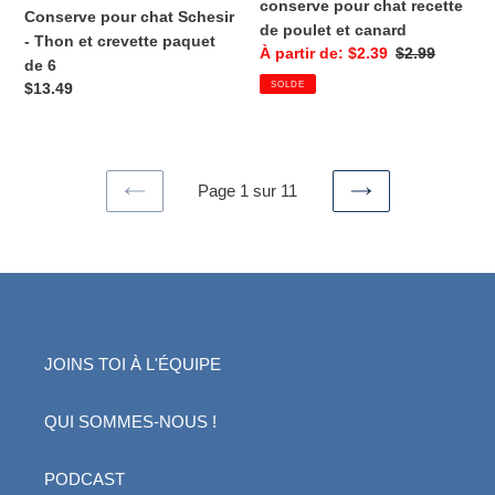
de
poulet
conserve pour chat recette
Conserve pour chat Schesir
6
et
de poulet et canard
- Thon et crevette paquet
canard
Prix
À partir de: $2.39
Prix
$2.99
de 6
réduit
normal
SOLDE
Prix
$13.49
normal
Page 1 sur 11
PAGE
PAGE
PRÉCÉDENTE
SUIVANTE
JOINS TOI À L'ÉQUIPE
QUI SOMMES-NOUS !
PODCAST