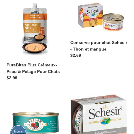
PureBites
Conserve
Plus
pour
Crémeux-
chat
Peau
Schesir
&
-
Pelage
Thon
Pour
et
Conserve pour chat Schesir
Chats
mangue
- Thon et mangue
Prix
$2.69
normal
PureBites Plus Crémeux-
Peau & Pelage Pour Chats
Prix
$2.99
normal
Conserve
Conserve
pour
pour
chat
chat
Fromm
Schesir
Four
-
Stars-
Saumon