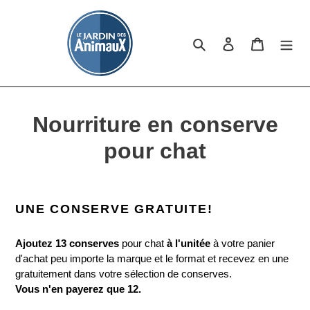
Passer
au
contenu
Rechercher
Se connecter
Panier
C
Nourriture en conserve
o
pour chat
l
l
UNE CONSERVE GRATUITE!
e
Ajoutez 13 conserves
pour chat
à l'unitée
à votre panier
c
d'achat peu importe la marque et le format et recevez en une
gratuitement dans votre sélection de conserves.
t
Vous n'en payerez que 12.
i