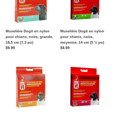
pour
pour
chiens,
chiens,
noire,
noire,
grande,
moyenne,
18,5
14
cm
cm
Muselière Dogit en nylon
Muselière Dogit en nylon
(7,3
(5
pour chiens, noire, grande,
pour chiens, noire,
po)
½
18,5 cm (7,3 po)
moyenne, 14 cm (5 ½ po)
po)
Prix
$9.99
Prix
$8.99
normal
normal
Muselière
Muselière
Dogit
Dogit
en
en
nylon
nylon
pour
pour
chiens,
chiens,
noire,
noire,
petite,
très
12
petite,
cm
10