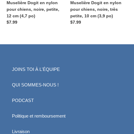
Muselière Dogit en nylon
Muselière Dogit en nylon
(4,7
cm
pour chiens, noire, petite,
pour chiens, noire, très
po)
(3,9
12 cm (4,7 po)
petite, 10 cm (3,9 po)
po)
Prix
$7.99
Prix
$7.99
normal
normal
JOINS TOI À L'ÉQUIPE
QUI SOMMES-NOUS !
PODCAST
Politique et remboursement
Livraison