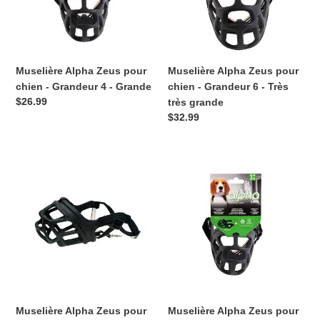
-
-
Grandeur
Grandeur
o
4
6
n
-
-
Grande
Très
Muselière Alpha Zeus pour
Muselière Alpha Zeus pour
:
très
chien - Grandeur 4 - Grande
chien - Grandeur 6 - Très
grande
Prix
$26.99
très grande
normal
Prix
$32.99
normal
Muselière
Muselière
Alpha
Alpha
Zeus
Zeus
pour
pour
chien
chien
-
-
Grandeur
Grandeur
5
3
-
-
Très
Moyenne
Muselière Alpha Zeus pour
Muselière Alpha Zeus pour
grande