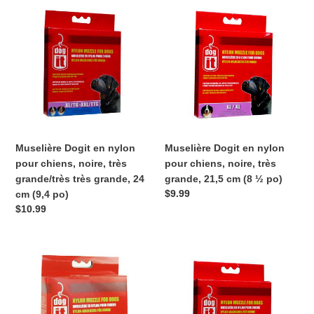
Muselière
Muselière
Dogit
Dogit
en
en
nylon
nylon
pour
pour
chiens,
chiens,
noire,
noire,
très
très
grande/très
grande,
très
21,5
Muselière Dogit en nylon
Muselière Dogit en nylon
grande,
cm
pour chiens, noire, très
pour chiens, noire, très
24
(8
grande/très très grande, 24
grande, 21,5 cm (8 ½ po)
cm
½
Prix
$9.99
cm (9,4 po)
(9,4
po)
normal
Prix
$10.99
po)
normal
Muselière
Muselière
Dogit
Dogit
en
en
nylon
nylon