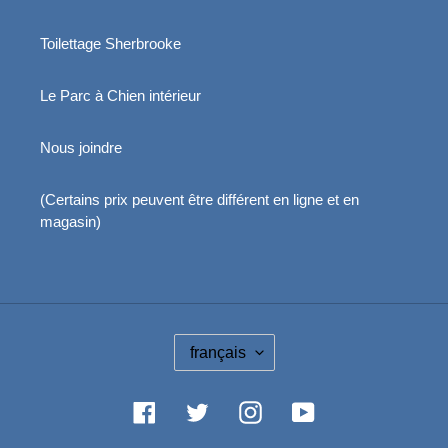
Toilettage Sherbrooke
Le Parc à Chien intérieur
Nous joindre
(Certains prix peuvent être différent en ligne et en
magasin)
L
français
A
N
G
Facebook
Twitter
Instagram
YouTube
U
E