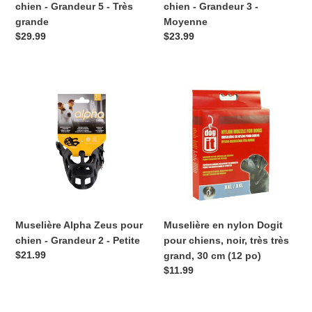
chien - Grandeur 5 - Très
chien - Grandeur 3 -
grande
Moyenne
Prix
$29.99
Prix
$23.99
normal
normal
Muselière
Muselière
Alpha
en
Zeus
nylon
pour
Dogit
chien
pour
-
chiens,
Grandeur
noir,
2
très
-
très
Petite
grand,
Muselière Alpha Zeus pour
Muselière en nylon Dogit
30
chien - Grandeur 2 - Petite
pour chiens, noir, très très
cm
Prix
$21.99
grand, 30 cm (12 po)
(12
normal
Prix
$11.99
po)
normal