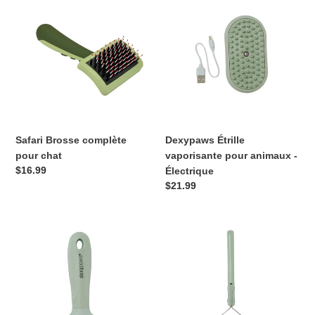
Brosse
Étrille
complète
vaporisante
pour
pour
chat
animaux
-
Électrique
Safari Brosse complète
Dexypaws Étrille
pour chat
vaporisante pour animaux -
Prix
$16.99
Électrique
normal
Prix
$21.99
normal
Dexypaws
Dexypaws
Brosse
Brosse
démêlante
métallique
à
double
poils
face
métalliques
-