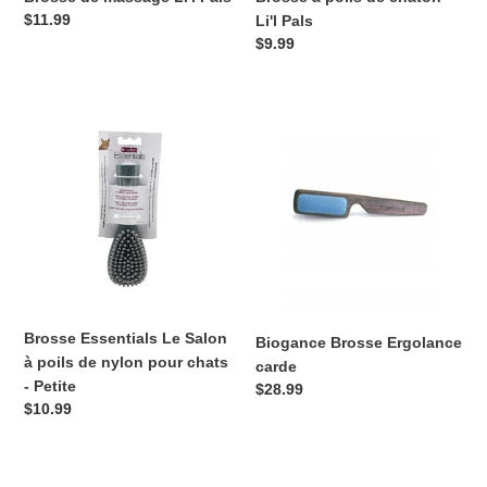
Prix
$11.99
Li'l Pals
normal
Prix
$9.99
normal
Brosse
Biogance
Essentials
Brosse
Le
Ergolance
Salon
carde
à
poils
de
nylon
pour
chats
Brosse Essentials Le Salon
Biogance Brosse Ergolance
-
à poils de nylon pour chats
carde
Petite
- Petite
Prix
$28.99
Prix
$10.99
normal
normal
Safari
Dexypaws