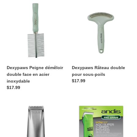
Dexypaws
Dexypaws
Peigne
Râteau
démêloir
double
double
pour
face
sous-
en
poils
acier
inoxydable
Dexypaws Peigne démêloir
Dexypaws Râteau double
double face en acier
pour sous-poils
Prix
$17.99
inoxydable
normal
Prix
$17.99
normal
Tondeuse
Tondeuse
sans
(Clipper)
fil
pour
Trim
chien
'N
AGC