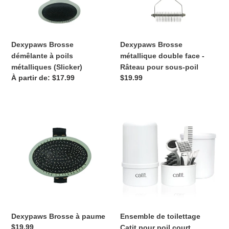
(Slicker)
Râteau
pour
sous-
poil
Dexypaws Brosse
Dexypaws Brosse
démêlante à poils
métallique double face -
métalliques (Slicker)
Râteau pour sous-poil
Prix
À partir de: $17.99
Prix
$19.99
normal
normal
Dexypaws
Ensemble
Brosse
de
à
toilettage
paume
Catit
pour
poil
court
Dexypaws Brosse à paume
Ensemble de toilettage
Prix
$19.99
Catit pour poil court