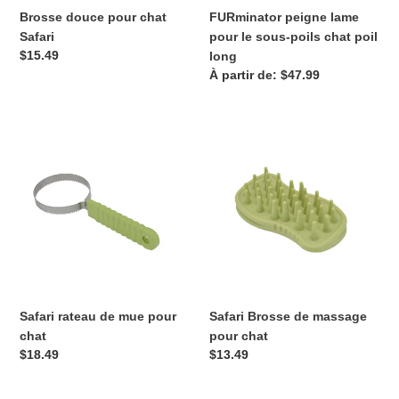
long
Brosse douce pour chat
FURminator peigne lame
Safari
pour le sous-poils chat poil
Prix
$15.49
long
normal
Prix
À partir de: $47.99
normal
Safari
Safari
rateau
Brosse
de
de
mue
massage
pour
pour
chat
chat
Safari rateau de mue pour
Safari Brosse de massage
chat
pour chat
Prix
$18.49
Prix
$13.49
normal
normal