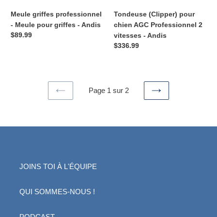
Andis
Meule griffes professionnel
Tondeuse (Clipper) pour
- Meule pour griffes - Andis
chien AGC Professionnel 2
Prix
$89.99
vitesses - Andis
normal
Prix
$336.99
normal
Page 1 sur 2
PAGE
PAGE
PRÉCÉDENTE
SUIVANTE
JOINS TOI À L'ÉQUIPE
QUI SOMMES-NOUS !
PODCAST