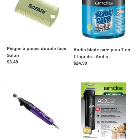
double
plus
face
7
Safari
en
1
liquide
-
Andis
Peigne à puces double face
Andis blade care plus 7 en
Safari
1 liquide - Andis
Prix
$3.49
Prix
$24.99
normal
normal
Meule
Tondeuse
griffes
(Clipper)
professionnel
pour
-
chien
Meule
AGC
pour
Professionnel
griffes
2
-
vitesses
Andis
-