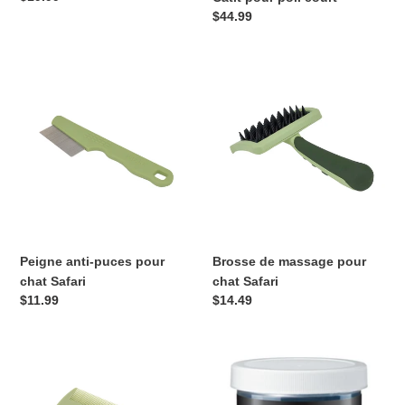
normal
Prix
$44.99
normal
Peigne
Brosse
anti-
de
puces
massage
pour
pour
chat
chat
Safari
Safari
Peigne anti-puces pour
Brosse de massage pour
chat Safari
chat Safari
Prix
$11.99
Prix
$14.49
normal
normal
Peigne
Andis
à
blade
puces
care