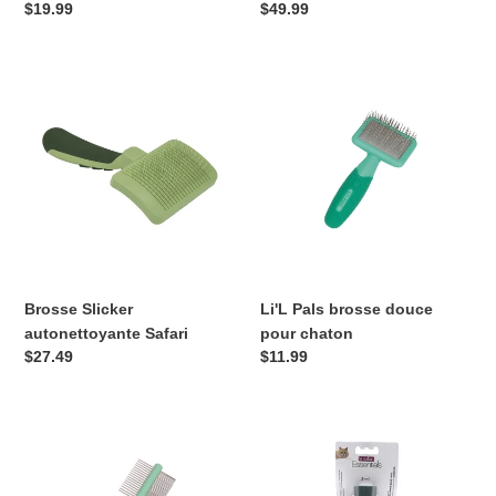
Prix
$19.99
Prix
$49.99
normal
normal
Brosse
Li'L
Slicker
Pals
autonettoyante
brosse
Safari
douce
pour
chaton
Brosse Slicker
Li'L Pals brosse douce
autonettoyante Safari
pour chaton
Prix
$27.49
Prix
$11.99
normal
normal
Li'L
Brosse
Pals
2
peigne
en