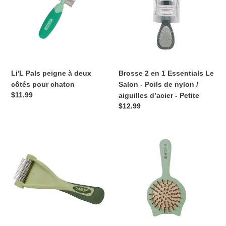
à
1
deux
Essentials
côtés
Le
pour
Salon
chaton
-
Poils
de
Li'L Pals peigne à deux
Brosse 2 en 1 Essentials Le
nylon
côtés pour chaton
Salon - Poils de nylon /
/
Prix
$11.99
aiguilles d’acier - Petite
aiguilles
normal
Prix
$12.99
d’acier
normal
-
Petite
Safari
Dexypaws
shed
Brosse
magic
de
poils
massage
longs
pour
pour
animaux
chat