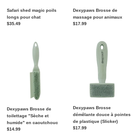
Safari shed magic poils
Dexypaws Brosse de
longs pour chat
massage pour animaux
Prix
$35.49
Prix
$17.99
normal
normal
Dexypaws
Dexypaws
Brosse
Brosse
de
démêlante
toilettage
douce
"Sèche
à
et
pointes
humide"
de
en
plastique
caoutchouc
(Slicker)
Dexypaws Brosse
Dexypaws Brosse de
démêlante douce à pointes
toilettage "Sèche et
de plastique (Slicker)
humide" en caoutchouc
Prix
$17.99
Prix
$14.99
normal
normal