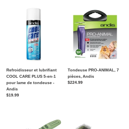
Refroidisseur
Tondeuse
et
PRO-
lubrifiant
ANIMAL,
COOL
7
CARE
pièces,
PLUS
Andis
5-
en-
1
pour
Refroidisseur et lubrifiant
Tondeuse PRO-ANIMAL, 7
lame
COOL CARE PLUS 5-en-1
pièces, Andis
de
Prix
$224.99
pour lame de tondeuse -
tondeuse
normal
Andis
-
Prix
$19.99
Andis
normal
Brosse
Brosse
à
Slicker
poils
Flexible