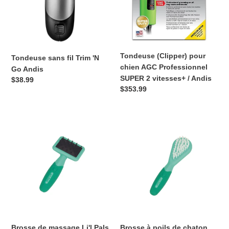
Go
Professionnel
Andis
SUPER
2
vitesses+
/
Tondeuse (Clipper) pour
Tondeuse sans fil Trim 'N
Andis
chien AGC Professionnel
Go Andis
SUPER 2 vitesses+ / Andis
Prix
$38.99
Prix
$353.99
normal
normal
Brosse
Brosse
de
à
massage
poils
Li'l
de
Pals
chaton
Li'l
Pals
Brosse de massage Li'l Pals
Brosse à poils de chaton