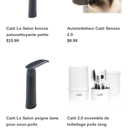
petite
o
n
Catit Le Salon brosse
Autotoiletteur Catit Senses
:
autonettoyante petite
2.0
Prix
$15.99
Prix
$8.99
normal
normal
Catit
Catit
Le
2.0
Salon
ensemble
peigne
de
lame
toilettage
pour
poils
sous-
long
poils
Catit Le Salon peigne lame
Catit 2.0 ensemble de
pour sous-poils
toilettage poils long