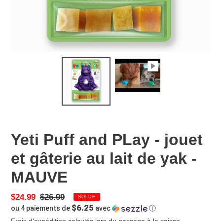
Yeti Puff and PLay - jouet
et gâterie au lait de yak -
MAUVE
Prix
$24.99
Prix
$26.99
SOLDE
$6.25
ou 4 paiements de
avec
ⓘ
réduit
normal