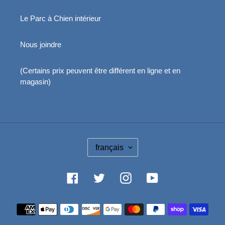
Le Parc à Chien intérieur
Nous joindre
(Certains prix peuvent être différent en ligne et en
magasin)
L
français
A
N
G
Facebook
Twitter
Instagram
YouTube
U
E
Moyens
de