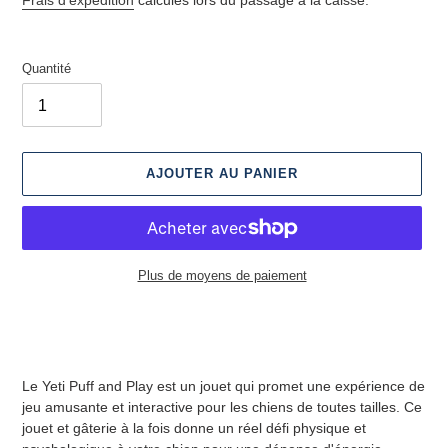
Frais d'expédition
calculés lors du passage à la caisse.
Quantité
AJOUTER AU PANIER
Plus de moyens de paiement
Ajout
d'un
produit
à
Le Yeti Puff and Play est un jouet qui promet une expérience de
votre
jeu amusante et interactive pour les chiens de toutes tailles. Ce
panier
jouet et gâterie à la fois donne un réel défi physique et