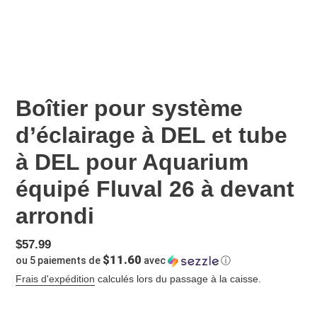
Boîtier pour système
d’éclairage à DEL et tube
à DEL pour Aquarium
équipé Fluval 26 à devant
arrondi
Prix
$57.99
$11.60
ou 5 paiements de
avec
ⓘ
normal
Frais d'expédition
calculés lors du passage à la caisse.