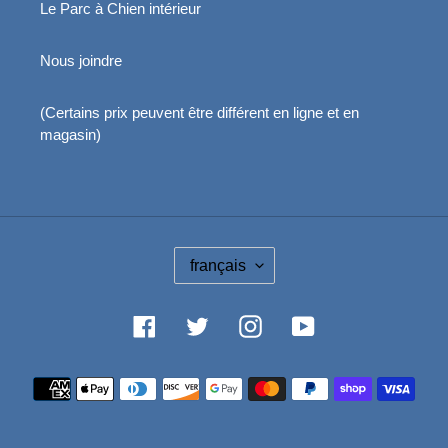
Le Parc à Chien intérieur
Nous joindre
(Certains prix peuvent être différent en ligne et en
magasin)
L
français
A
N
G
Facebook
Twitter
Instagram
YouTube
U
E
Moyens
de
paiement