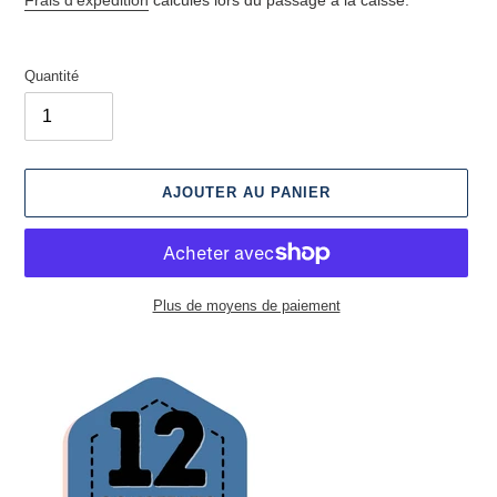
Quantité
AJOUTER AU PANIER
Plus de moyens de paiement
Ajout
d'un
produit
à
votre
panier