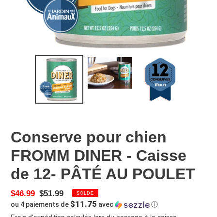
Conserve pour chien
FROMM DINER - Caisse
de 12- PÂTÉ AU POULET
Prix
$46.99
Prix
$51.99
SOLDE
$11.75
ou 4 paiements de
avec
ⓘ
réduit
normal
Frais d'expédition
calculés lors du passage à la caisse.