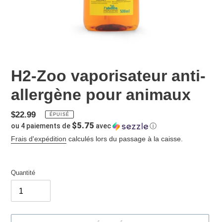
H2-Zoo vaporisateur anti-
allergène pour animaux
Prix
$22.99
ÉPUISÉ
$5.75
ou 4 paiements de
avec
ⓘ
normal
Frais d'expédition
calculés lors du passage à la caisse.
Quantité