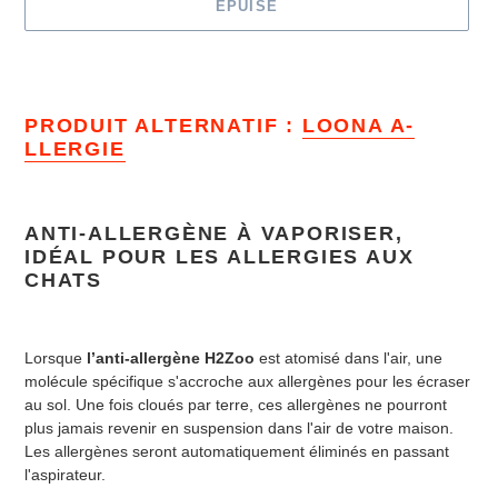
ÉPUISÉ
Ajout
d'un
produit
PRODUIT ALTERNATIF :
LOONA A-
à
LLERGIE
votre
panier
ANTI-ALLERGÈNE À VAPORISER,
IDÉAL POUR LES ALLERGIES AUX
CHATS
Lorsque
l’anti-allergène H2Zoo
est atomisé dans l'air, une
molécule spécifique s'accroche aux allergènes pour les écraser
au sol. Une fois cloués par terre, ces allergènes ne pourront
plus jamais revenir en suspension dans l'air de votre maison.
Les allergènes seront automatiquement éliminés en passant
l'aspirateur.