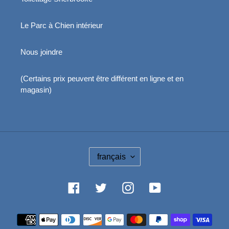
Le Parc à Chien intérieur
Nous joindre
(Certains prix peuvent être différent en ligne et en
magasin)
L
français
A
N
G
Facebook
Twitter
Instagram
YouTube
U
E
Moyens
de