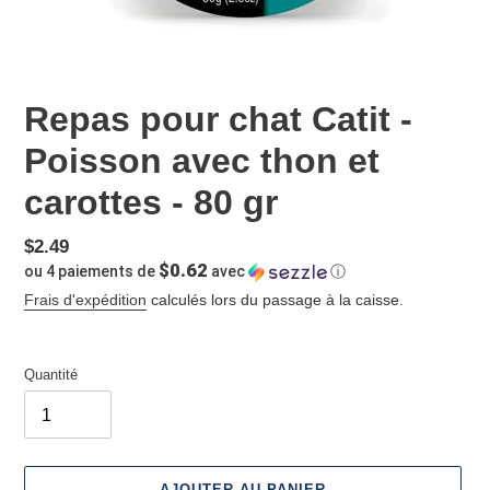
Repas pour chat Catit -
Poisson avec thon et
carottes - 80 gr
Prix
$2.49
$0.62
ou 4 paiements de
avec
ⓘ
normal
Frais d'expédition
calculés lors du passage à la caisse.
Quantité
AJOUTER AU PANIER