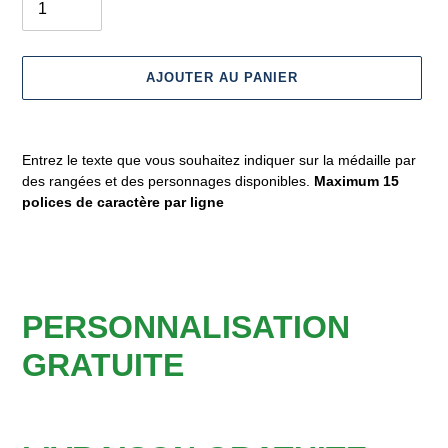
AJOUTER AU PANIER
Ajout
d'un
Entrez le texte que vous souhaitez indiquer sur la médaille par
produit
des rangées et des personnages disponibles.
Maximum 15
à
polices de caractère par ligne
votre
panier
PERSONNALISATION
GRATUITE