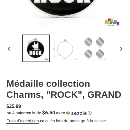
DIAPOSITIVE
DIAP
PRÉCÉDENTE
SUIV
Médaille collection
Charms, "ROCK", GRAND
Prix
$25.99
$6.50
ou 4 paiements de
avec
ⓘ
normal
Frais d'expédition
calculés lors du passage à la caisse.