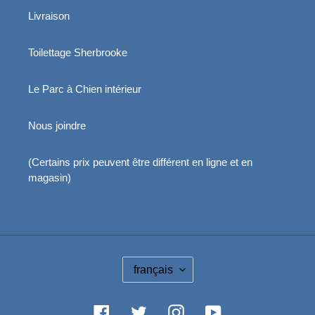
Livraison
Toilettage Sherbrooke
Le Parc à Chien intérieur
Nous joindre
(Certains prix peuvent être différent en ligne et en
magasin)
L
français
A
N
G
Facebook
Twitter
Instagram
YouTube