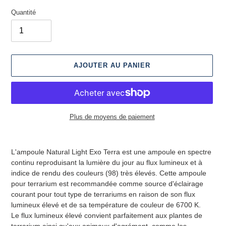
Quantité
AJOUTER AU PANIER
Plus de moyens de paiement
Ajout
d'un
L'ampoule Natural Light Exo Terra est une ampoule en spectre
produit
continu reproduisant la lumière du jour au flux lumineux et à
à
indice de rendu des couleurs (98) très élevés. Cette ampoule
votre
pour terrarium est recommandée comme source d'éclairage
panier
courant pour tout type de terrariums en raison de son flux
lumineux élevé et de sa température de couleur de 6700 K.
Le flux lumineux élevé convient parfaitement aux plantes de
terrarium ainsi qu'aux animaux d'agrément, comme les