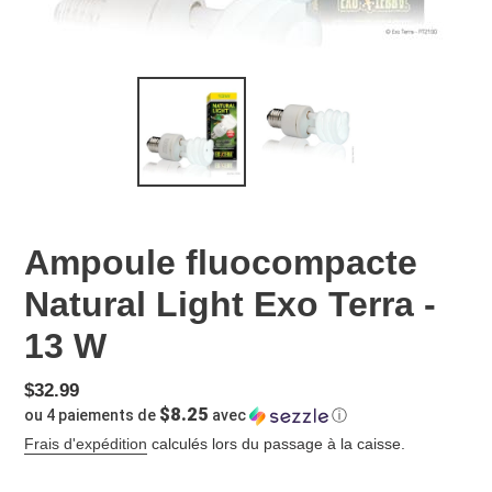
Ampoule fluocompacte
Natural Light Exo Terra -
13 W
Prix
$32.99
$8.25
ou 4 paiements de
avec
ⓘ
normal
Frais d'expédition
calculés lors du passage à la caisse.