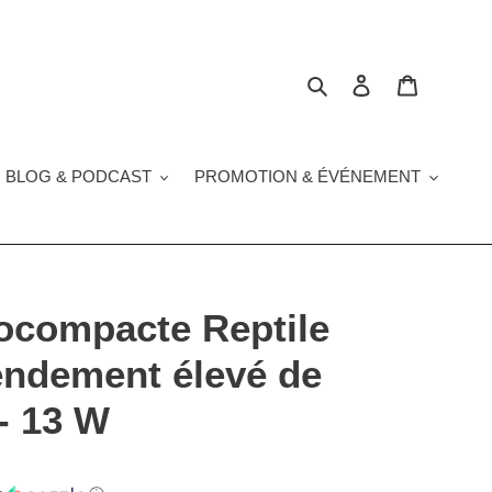
Rechercher
Se connecter
Panier
 BLOG & PODCAST
PROMOTION & ÉVÉNEMENT
ocompacte Reptile
endement élevé de
- 13 W