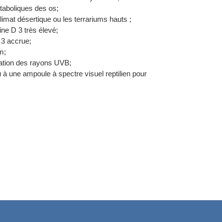
taboliques des os;
limat désertique ou les terrariums hauts ;
ne D 3 très élevé;
 3 accrue;
m;
ation des rayons UVB;
u à une ampoule à spectre visuel reptilien pour