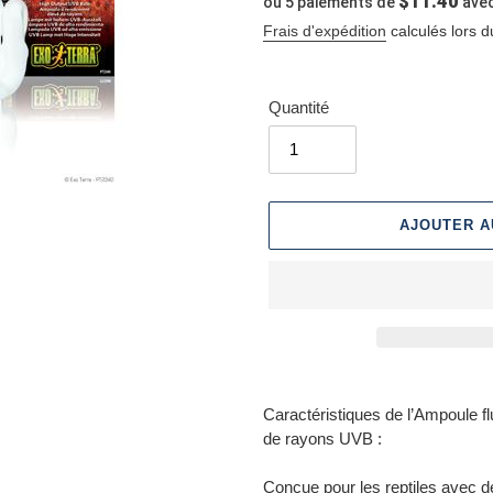
$11.40
ou 5 paiements de
ave
normal
Frais d'expédition
calculés lors d
Quantité
AJOUTER A
Ajout
d'un
Caractéristiques de l’Ampoule 
produit
de rayons UVB :
à
votre
Conçue pour les reptiles avec d