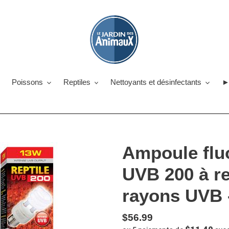
Poissons
Reptiles
Nettoyants et désinfectants
►
Ampoule flu
UVB 200 à r
rayons UVB 
Prix
$56.99