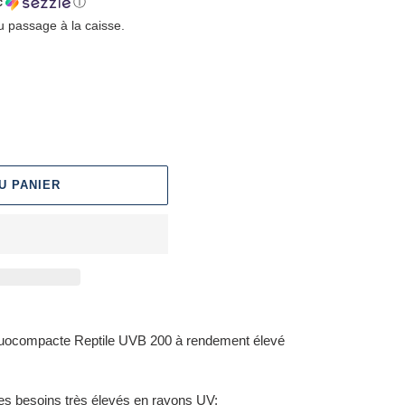
c
ⓘ
u passage à la caisse.
U PANIER
fluocompacte Reptile UVB 200 à rendement élevé
es besoins très élevés en rayons UV;