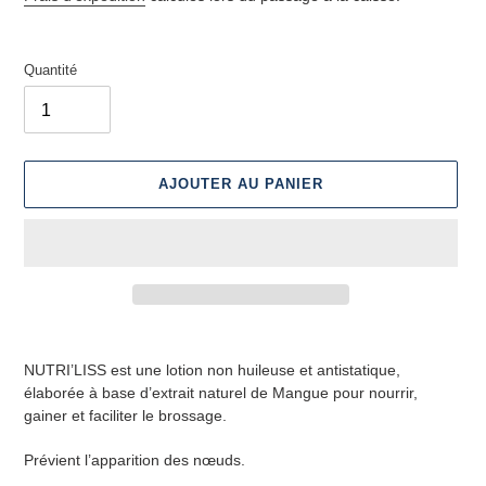
Quantité
AJOUTER AU PANIER
Ajout
d'un
NUTRI’LISS est une lotion non huileuse et antistatique,
produit
élaborée à base d’extrait naturel de Mangue pour nourrir,
à
gainer et faciliter le brossage.
votre
panier
Prévient l’apparition des nœuds.