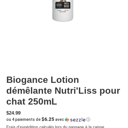
Biogance Lotion
démêlante Nutri'Liss pour
chat 250mL
Prix
$24.99
$6.25
ou 4 paiements de
avec
ⓘ
normal
Frais d'expédition
calculés lors du passage à la caisse.