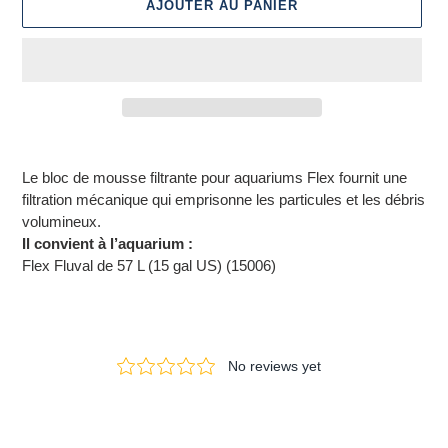
AJOUTER AU PANIER
Ajout
d'un
Le bloc de mousse filtrante pour aquariums Flex fournit une
produit
filtration mécanique qui emprisonne les particules et les débris
à
volumineux.
votre
Il convient à l’aquarium :
panier
Flex Fluval de 57 L (15 gal US) (15006)