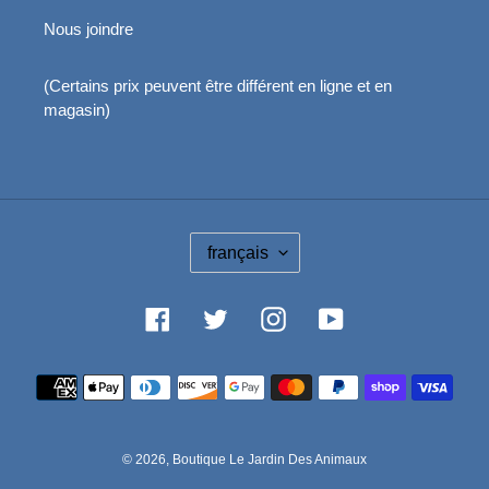
Nous joindre
(Certains prix peuvent être différent en ligne et en
magasin)
L
français
A
N
G
Facebook
Twitter
Instagram
YouTube
U
E
Moyens
de
paiement
© 2026,
Boutique Le Jardin Des Animaux