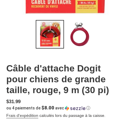
Câble d'attache Dogit
pour chiens de grande
taille, rouge, 9 m (30 pi)
Prix
$31.99
$8.00
ou 4 paiements de
avec
ⓘ
normal
Frais d'expédition
calculés lors du passage à la caisse.