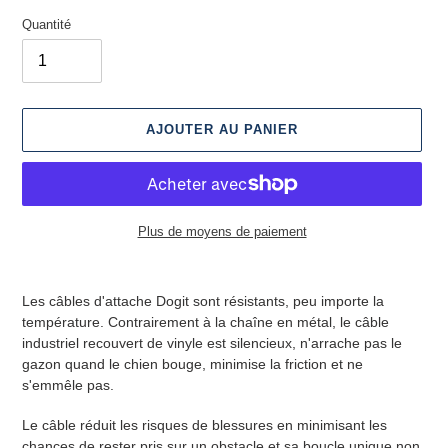
Quantité
AJOUTER AU PANIER
Plus de moyens de paiement
Ajout
d'un
Les câbles d'attache Dogit sont résistants, peu importe la
produit
température. Contrairement à la chaîne en métal, le câble
à
industriel recouvert de vinyle est silencieux, n'arrache pas le
votre
gazon quand le chien bouge, minimise la friction et ne
panier
s'emmêle pas.
Le câble réduit les risques de blessures en minimisant les
chances de rester pris sur un obstacle et sa boucle unique non