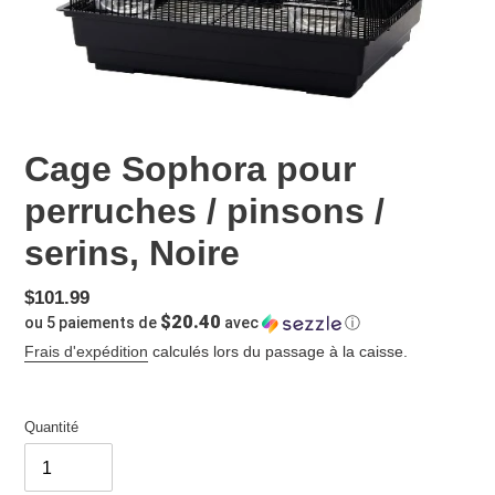
Cage Sophora pour
perruches / pinsons /
serins, Noire
Prix
$101.99
$20.40
ou 5 paiements de
avec
ⓘ
normal
Frais d'expédition
calculés lors du passage à la caisse.
Quantité