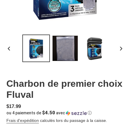
DIAPOSITIVE
DIAP
PRÉCÉDENTE
SUIV
Charbon de premier choix
Fluval
Prix
$17.99
$4.50
ou 4 paiements de
avec
ⓘ
normal
Frais d'expédition
calculés lors du passage à la caisse.