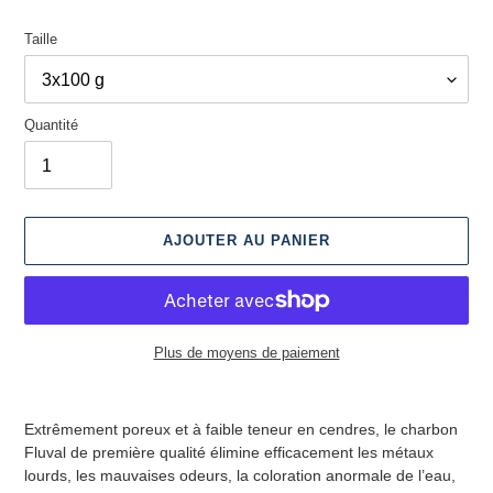
Taille
Quantité
AJOUTER AU PANIER
Plus de moyens de paiement
Ajout
d'un
Extrêmement poreux et à faible teneur en cendres, le charbon
produit
Fluval de première qualité élimine efficacement les métaux
à
lourds, les mauvaises odeurs, la coloration anormale de l’eau,
votre