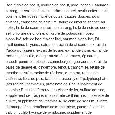
Boeuf, foie de boeuf, bouillon de boeuf, porc, agneau, saumon,
hareng, poisson océanique, arôme naturel, oeufs entiers frais,
pois, lentilles roses, huile de colza, patates douces, pois
chiches, carbonate de calcium, farine de luzerne séchée au
soleil, huile de saumon, huile de hareng, huile de noix de coco,
sel, chlorure de choline, chlorure de potassium, boeuf
lyophilisé, foie de boeuf lyophilisé, saumon lyophilisé, DL-
méthionine, L-lysine, extrait de racine de chicorée, extrait de
Yucca schidigera, extrait de levure, extrait de thym, extrait de
romarin, citrouille, courge musquée, carottes, épinards,
brocoli, pommes, bleuets, canneberges, grenades, extrait de
baies de genévrier, gingembre, fenouil, camomille, feuille de
menthe poivrée, racine de réglisse, curcuma, racine de
valériane, fibre de pois, taurine, L-ascorbyle-2-polyphosphate
(source de vitamine C), protéinate de zinc, supplément de
vitamine E, sulfate ferreux, protéinate de fer, sulfate de zinc,
supplément de niacine, mononitrate de thiamine, protéinate de
cuivre, supplément de vitamine A, sélénite de sodium, sulfate
de manganèse, protéinate de manganèse, pantothénate de
calcium, chlorhydrate de pyridoxine, supplément de