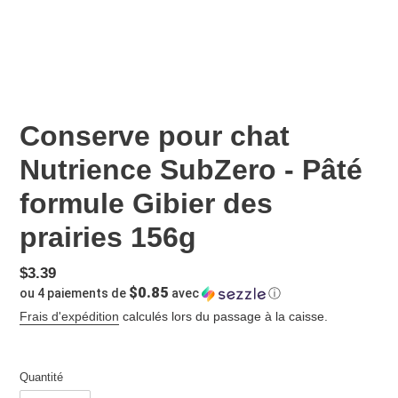
Conserve pour chat
Nutrience SubZero - Pâté
formule Gibier des
prairies 156g
Prix
$3.39
$0.85
ou 4 paiements de
avec
ⓘ
normal
Frais d'expédition
calculés lors du passage à la caisse.
Quantité