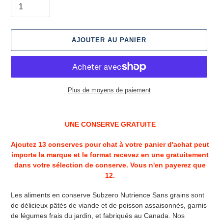
AJOUTER AU PANIER
Plus de moyens de paiement
Ajout
d'un
UNE CONSERVE GRATUITE
produit
à
Ajoutez 13 conserves pour chat à votre panier d'achat peut
votre
importe la marque et le format recevez en une gratuitement
panier
dans votre sélection de conserve. Vous n'en payerez que
12.
Les aliments en conserve Subzero Nutrience Sans grains sont
de délicieux pâtés de viande et de poisson assaisonnés, garnis
de légumes frais du jardin, et fabriqués au Canada. Nos