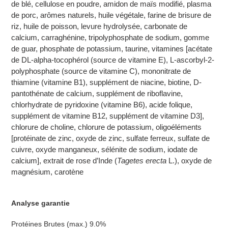
de blé, cellulose en poudre, amidon de maïs modifié, plasma
de porc, arômes naturels, huile végétale, farine de brisure de
riz, huile de poisson, levure hydrolysée, carbonate de
calcium, carraghénine, tripolyphosphate de sodium, gomme
de guar, phosphate de potassium, taurine, vitamines [acétate
de DL-alpha-tocophérol (source de vitamine E), L-ascorbyl-2-
polyphosphate (source de vitamine C), mononitrate de
thiamine (vitamine B1), supplément de niacine, biotine, D-
pantothénate de calcium, supplément de riboflavine,
chlorhydrate de pyridoxine (vitamine B6), acide folique,
supplément de vitamine B12, supplément de vitamine D3],
chlorure de choline, chlorure de potassium, oligoéléments
[protéinate de zinc, oxyde de zinc, sulfate ferreux, sulfate de
cuivre, oxyde manganeux, sélénite de sodium, iodate de
calcium], extrait de rose d’Inde (
Tagetes erecta
L.), oxyde de
magnésium, carotène
Analyse garantie
Protéines Brutes (max.) 9.0%