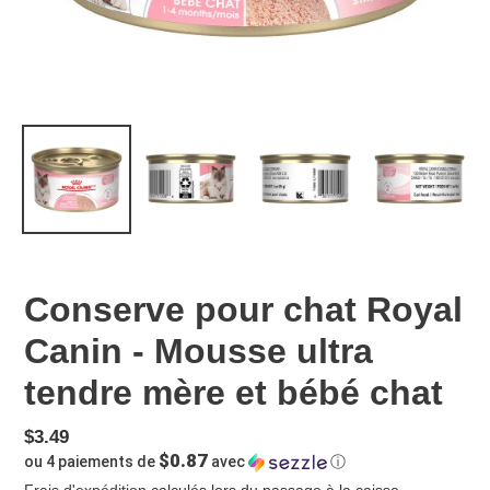
Conserve pour chat Royal
Canin - Mousse ultra
tendre mère et bébé chat
Prix
$3.49
$0.87
ou 4 paiements de
avec
ⓘ
normal
Frais d'expédition
calculés lors du passage à la caisse.