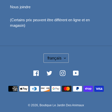
Nous joindre
(Certains prix peuvent être différent en ligne et en
magasin)
L
français
A
N
G
Facebook
Twitter
Instagram
YouTube
U
E
Moyens
de
paiement
© 2026,
Boutique Le Jardin Des Animaux