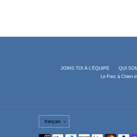
JOINS TOI À L'ÉQUIPE
QUI SO
Le Parc à Chien in
L
français
A
N
Moyens