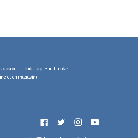
ivraison
Toilettage Sherbrooke
igne et en magasin)
Facebook
Twitter
Instagram
YouTube