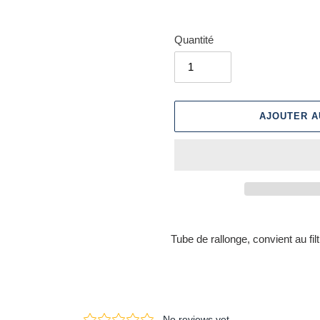
Quantité
AJOUTER A
Ajout
d'un
Tube de rallonge, convient au fi
produit
à
votre
panier