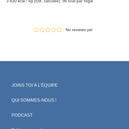
3 830 kcal / kg (ÉM, calculée), 96 kcal par régal
JOINS TOI À L'ÉQUIPE
QUI SOMMES-NOUS !
PODCAST