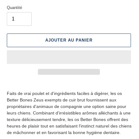
Quantité
AJOUTER AU PANIER
Ajout
d'un
Faits de vrai poulet et d'ingrédients faciles à digérer, les os
produit
Better Bones Zeus exempts de cuir brut fournissent aux
à
propriétaires d'animaux de compagnie une option saine pour
votre
leurs chiens. Combinant d'irrésistibles arômes alléchants à une
panier
texture délicieusement tendre, les os Better Bones offrent des
heures de plaisir tout en satisfaisant l'instinct naturel des chiens
de mâchonner et en favorisant la bonne hygiène dentaire.