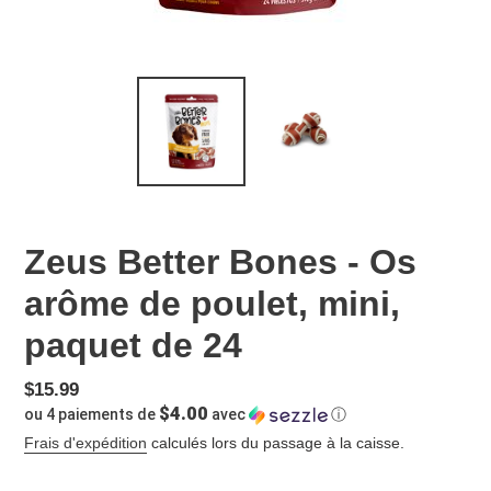
Zeus Better Bones - Os
arôme de poulet, mini,
paquet de 24
Prix
$15.99
$4.00
ou 4 paiements de
avec
ⓘ
normal
Frais d'expédition
calculés lors du passage à la caisse.