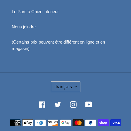
Le Parc à Chien intérieur
Nous joindre
(Certains prix peuvent être différent en ligne et en
magasin)
L
français
A
N
G
Facebook
Twitter
Instagram
YouTube
U
E
Moyens
de