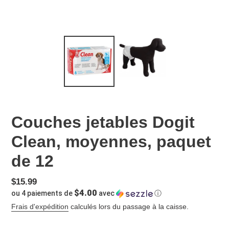
Couches jetables Dogit
Clean, moyennes, paquet
de 12
Prix
$15.99
$4.00
ou 4 paiements de
avec
ⓘ
normal
Frais d'expédition
calculés lors du passage à la caisse.