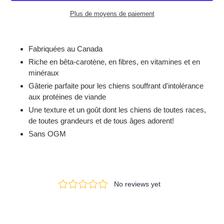
Plus de moyens de paiement
Ajout
d'un
Fabriquées au Canada
produit
Riche en bêta-carotène, en fibres, en vitamines et en
à
minéraux
votre
panier
Gâterie parfaite pour les chiens souffrant d'intolérance
aux protéines de viande
Une texture et un goût dont les chiens de toutes races,
de toutes grandeurs et de tous âges adorent!
Sans OGM