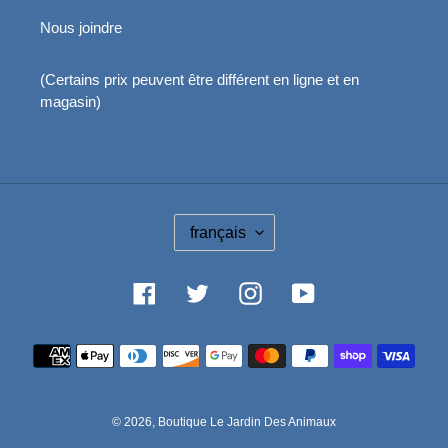
Nous joindre
(Certains prix peuvent être différent en ligne et en
magasin)
L
français
A
N
G
Facebook
Twitter
Instagram
YouTube
U
E
Moyens
de
paiement
© 2026,
Boutique Le Jardin Des Animaux