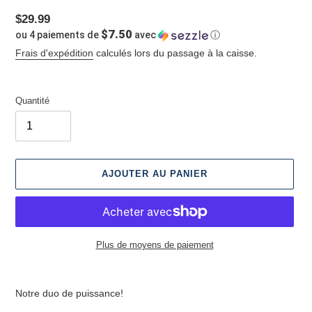
Prix
$29.99
$7.50
ou 4 paiements de
avec
ⓘ
normal
Frais d'expédition
calculés lors du passage à la caisse.
Quantité
AJOUTER AU PANIER
Plus de moyens de paiement
Ajout
d'un
Notre duo de puissance!
produit