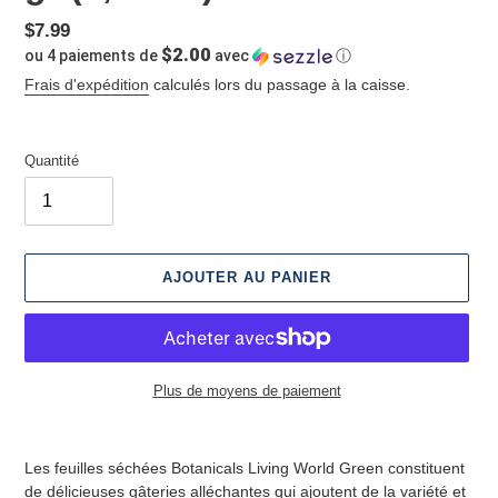
Prix
$7.99
$2.00
ou 4 paiements de
avec
ⓘ
normal
Frais d'expédition
calculés lors du passage à la caisse.
Quantité
AJOUTER AU PANIER
Plus de moyens de paiement
Ajout
d'un
Les feuilles séchées Botanicals Living World Green constituent
produit
de délicieuses gâteries alléchantes qui ajoutent de la variété et