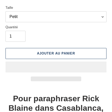
Taille
Quantité
AJOUTER AU PANIER
Ajout
d'un
Pour paraphraser Rick
produit
à
Blaine dans Casablanca,
votre