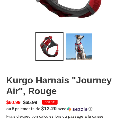
Kurgo Harnais "Journey
Air", Rouge
Prix
$60.99
Prix
$65.99
SOLDE
$12.20
ou 5 paiements de
avec
ⓘ
réduit
normal
Frais d'expédition
calculés lors du passage à la caisse.