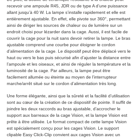
panier
recevoir une ampoule R45, JDR ou de type A d’une puissance
allant jusqu’à 40 W. La lampe s’installe rapidement et elle est
entièrement ajustable. En effet, elle pivote sur 360°, permettant
ainsi de diriger les sources de chaleur ou de lumière sur un
endroit choisi pour lézarder dans la cage. Aussi, il est facile de
couvrir la cage pour la nuit sans devoir retirer la lampe. Le bras
ajustable comprend une courbe pour éloigner le cordon
d’alimentation de la cage. Le dispositif peut être déplacé vers le
haut ou vers le bas puis sécurisé afin d’ajuster la distance entre
l’ampoule et les oiseaux, et ainsi de réguler la température et la
luminosité de la cage. Par ailleurs, la lampe peut être
facilement allumée ou éteinte au moyen de l’interrupteur
marche/arrêt situé sur le cordon d’alimentation très long.
Une forme élégante, ainsi que la sûreté et la facilité d’utilisation
sont au cœur de la création de ce dispositif de pointe. Il suffit de
joindre les deux raccords au bras ajustable, d’accrocher le
support aux barreaux de la cage Vision, et la lampe Vision est
prête à être utilisée. Le format compact de cette lampe Vision
est spécialement conçu pour les cages Vision. Le support
clipable Easy Click-Clip convient aux cages Vision avec un