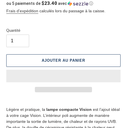
$23.40
ou 5 paiements de
avec
ⓘ
normal
Frais d'expédition
calculés lors du passage à la caisse.
Quantité
AJOUTER AU PANIER
Ajout
d'un
Légère et pratique, la
lampe compacte Vision
est l’ajout idéal
produit
à votre cage Vision. L’intérieur poli augmente de manière
à
importante la sortie de lumière, de chaleur et de rayons UVB.
votre
De plus, la douille de céramique résistante à la chaleur peut