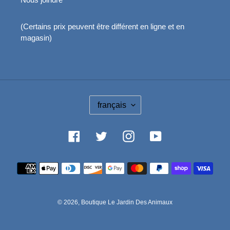
(Certains prix peuvent être différent en ligne et en
magasin)
L
français
A
N
G
Facebook
Twitter
Instagram
YouTube
U
E
Moyens
de
paiement
© 2026,
Boutique Le Jardin Des Animaux