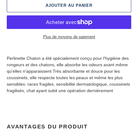
AJOUTER AU PANIER
Plus de moyens de paiement
Ajout
d'un
Perlinette Chaton a été spécialement conçu pour l'hygiène des
produit
rongeurs et des chatons, elle absorbe les odeurs avant même
à
qu'elles n'apparaissent Très absorbante et douce pour les
votre
coussinets, elle respecte toutes les peaux et même les plus
panier
sensibles: races fragiles, sensibilité dermatologique, coussinets
fragilisés, chat ayant subit une opération dernièrement
AVANTAGES DU PRODUIT