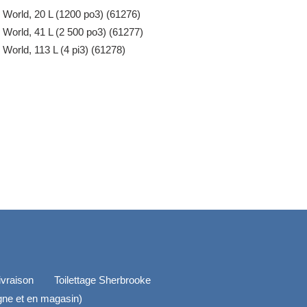
 World, 20 L (1200 po3) (61276)
 World, 41 L (2 500 po3) (61277)
World, 113 L (4 pi3) (61278)
ivraison
Toilettage Sherbrooke
igne et en magasin)