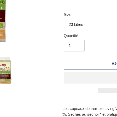
Size
Quantité
AJ
Ajout
d'un
Les copeaux de tremble Living W
produit
%. Séchés au séchoir* et prati