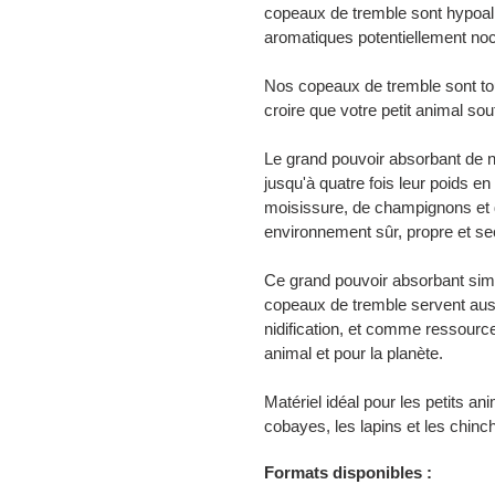
à
copeaux de tremble sont hypoall
votre
aromatiques potentiellement noc
panier
Nos copeaux de tremble sont to
croire que votre petit animal sou
Le grand pouvoir absorbant de 
jusqu'à quatre fois leur poids en
moisissure, de champignons et d
environnement sûr, propre et se
Ce grand pouvoir absorbant simp
copeaux de tremble servent aussi
nidification, et comme ressource
animal et pour la planète.
Matériel idéal pour les petits an
cobayes, les lapins et les chinch
Formats disponibles :