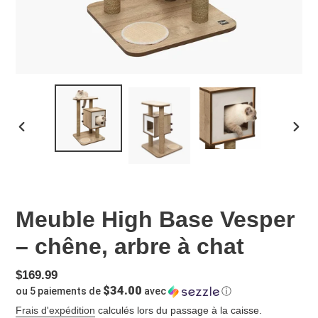
DIAPOSITIVE
DIAP
PRÉCÉDENTE
SUIV
Meuble High Base Vesper
– chêne, arbre à chat
Prix
$169.99
$34.00
ou 5 paiements de
avec
ⓘ
normal
Frais d'expédition
calculés lors du passage à la caisse.