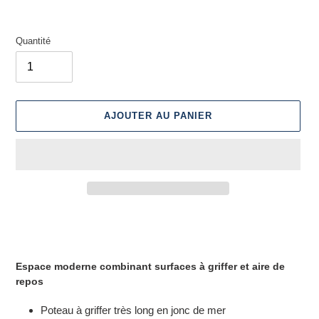
Quantité
AJOUTER AU PANIER
Ajout
d'un
produit
à
E
space moderne combinant surfaces à griffer et aire de
votre
repos
panier
Poteau à griffer très long en jonc de mer