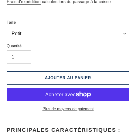
Frais d'expédition
calculés lors du passage à la caisse.
Taille
Quantité
AJOUTER AU PANIER
Plus de moyens de paiement
Ajout
d'un
PRINCIPALES CARACTÉRISTIQUES
:
produit