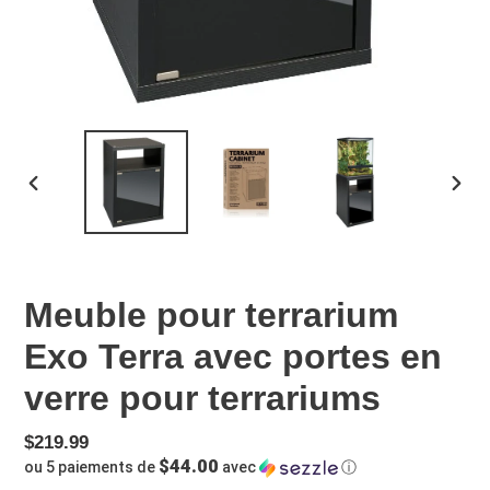
DIAPOSITIVE
DIAP
PRÉCÉDENTE
SUIV
Meuble pour terrarium
Exo Terra avec portes en
verre pour terrariums
Prix
$219.99
$44.00
ou 5 paiements de
avec
ⓘ
normal