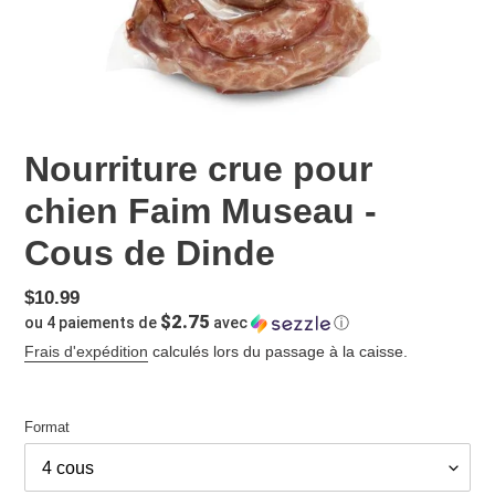
Nourriture crue pour
chien Faim Museau -
Cous de Dinde
Prix
$10.99
$2.75
ou 4 paiements de
avec
ⓘ
normal
Frais d'expédition
calculés lors du passage à la caisse.
Format