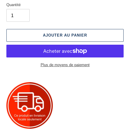
Quantité
AJOUTER AU PANIER
Plus de moyens de paiement
Ajout
d'un
produit
à
votre
panier