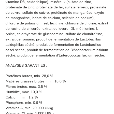
vitamine D3, acide folique), minéraux (sulfate de zinc,
protéinate de zinc, protéinate de fer, sulfate ferreux, protéinate
de cuivre, sulfate de cuivre, protéinate de manganèse, oxyde
de manganèse, iodate de calcium, sélénite de sodium),
chlorure de potassium, sel, lécithine, chlorure de choline, extrait
de racine de chicorée, extrait de levure, DL-méthionine, L-
lysine, chlorhydrate de glucosamine, sulfate de chondroïtine,
extrait de romarin, produit de fermentation de Lactobacillus
acidophilus séché, produit de fermentation de Lactobacillus
casei séché, produit de fermentation de Bifidobacterium bifidum
séché, produit de fermentation d’Enterococcus fæcium séché.
ANALYSES GARANTIES :
Protéines brutes, min. 28,0 %
Matières grasses brutes, min. 18,0 %
Fibres brutes, max. 3,5 %
Humidité, max. 10,0 %
Calcium, min. 1,2 %
Phosphore, min. 0,9 %
Vitamine A, min. 20 000 UI/kg
Vitamine D3, min. 1 000 UI/kg