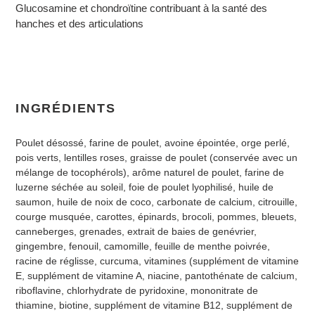
Glucosamine et chondroïtine contribuant à la santé des
hanches et des articulations
INGRÉDIENTS
Poulet désossé, farine de poulet, avoine épointée, orge perlé,
pois verts, lentilles roses, graisse de poulet (conservée avec un
mélange de tocophérols), arôme naturel de poulet, farine de
luzerne séchée au soleil, foie de poulet lyophilisé, huile de
saumon, huile de noix de coco, carbonate de calcium, citrouille,
courge musquée, carottes, épinards, brocoli, pommes, bleuets,
canneberges, grenades, extrait de baies de genévrier,
gingembre, fenouil, camomille, feuille de menthe poivrée,
racine de réglisse, curcuma, vitamines (supplément de vitamine
E, supplément de vitamine A, niacine, pantothénate de calcium,
riboflavine, chlorhydrate de pyridoxine, mononitrate de
thiamine, biotine, supplément de vitamine B12, supplément de