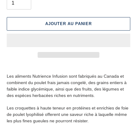
AJOUTER AU PANIER
Ajout
d'un
Les aliments Nutrience Infusion sont fabriqués au Canada et
produit
combinent du poulet frais jamais congelé, des grains entiers à
à
faible indice glycémique, ainsi que des fruits, des légumes et
votre
des espèces herbacées riches en nutriments.
panier
Les croquettes à haute teneur en protéines et enrichies de foie
de poulet lyophilisé offerent une saveur riche à laquelle même
les plus fines gueules ne pourront résister.