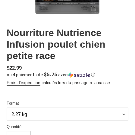
Nourriture Nutrience
Infusion poulet chien
petite race
Prix
$22.99
$5.75
ou 4 paiements de
avec
ⓘ
normal
Frais d'expédition
calculés lors du passage à la caisse.
Format
Quantité