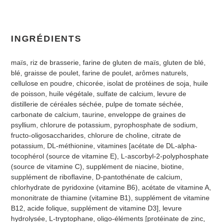
INGRÉDIENTS
maïs, riz de brasserie, farine de gluten de maïs, gluten de blé,
blé, graisse de poulet, farine de poulet, arômes naturels,
cellulose en poudre, chicorée, isolat de protéines de soja, huile
de poisson, huile végétale, sulfate de calcium, levure de
distillerie de céréales séchée, pulpe de tomate séchée,
carbonate de calcium, taurine, enveloppe de graines de
psyllium, chlorure de potassium, pyrophosphate de sodium,
fructo-oligosaccharides, chlorure de choline, citrate de
potassium, DL-méthionine, vitamines [acétate de DL-alpha-
tocophérol (source de vitamine E), L-ascorbyl-2-polyphosphate
(source de vitamine C), supplément de niacine, biotine,
supplément de riboflavine, D-pantothénate de calcium,
chlorhydrate de pyridoxine (vitamine B6), acétate de vitamine A,
mononitrate de thiamine (vitamine B1), supplément de vitamine
B12, acide folique, supplément de vitamine D3], levure
hydrolysée, L-tryptophane, oligo-éléments [protéinate de zinc,