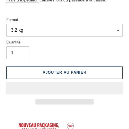
Format
Quantité
AJOUTER AU PANIER
Ajout
d'un
produit