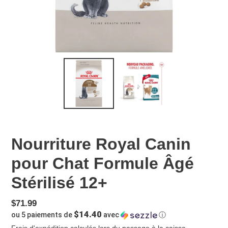
Nourriture Royal Canin
pour Chat Formule Âgé
Stérilisé 12+
Prix
$71.99
$14.40
ou 5 paiements de
avec
ⓘ
normal
Frais d'expédition
calculés lors du passage à la caisse.