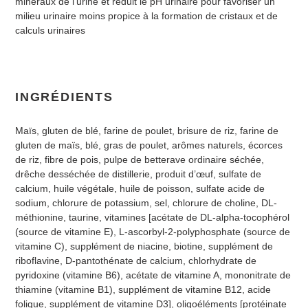
minéraux de l’urine et réduit le pH urinaire pour favoriser un
milieu urinaire moins propice à la formation de cristaux et de
calculs urinaires
INGRÉDIENTS
Maïs, gluten de blé, farine de poulet, brisure de riz, farine de
gluten de maïs, blé, gras de poulet, arômes naturels, écorces
de riz, fibre de pois, pulpe de betterave ordinaire séchée,
drêche desséchée de distillerie, produit d’œuf, sulfate de
calcium, huile végétale, huile de poisson, sulfate acide de
sodium, chlorure de potassium, sel, chlorure de choline, DL-
méthionine, taurine, vitamines [acétate de DL-alpha-tocophérol
(source de vitamine E), L-ascorbyl-2-polyphosphate (source de
vitamine C), supplément de niacine, biotine, supplément de
riboflavine, D-pantothénate de calcium, chlorhydrate de
pyridoxine (vitamine B6), acétate de vitamine A, mononitrate de
thiamine (vitamine B1), supplément de vitamine B12, acide
folique, supplément de vitamine D3], oligoéléments [protéinate