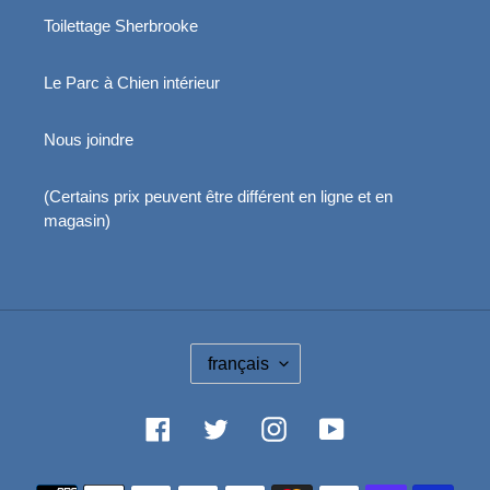
Toilettage Sherbrooke
Le Parc à Chien intérieur
Nous joindre
(Certains prix peuvent être différent en ligne et en
magasin)
L
français
A
N
G
Facebook
Twitter
Instagram
YouTube
U
E
Moyens