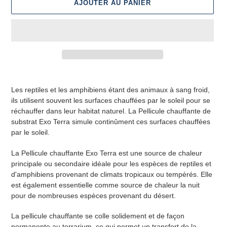
AJOUTER AU PANIER
Ajout
d'un
Les reptiles et les amphibiens étant des animaux à sang froid,
produit
ils utilisent souvent les surfaces chauffées par le soleil pour se
à
réchauffer dans leur habitat naturel. La Pellicule chauffante de
votre
substrat Exo Terra simule continûment ces surfaces chauffées
panier
par le soleil.
La Pellicule chauffante Exo Terra est une source de chaleur
principale ou secondaire idéale pour les espèces de reptiles et
d'amphibiens provenant de climats tropicaux ou tempérés. Elle
est également essentielle comme source de chaleur la nuit
pour de nombreuses espèces provenant du désert.
La pellicule chauffante se colle solidement et de façon
permanente au terrarium, ce qui permet un transfert de la