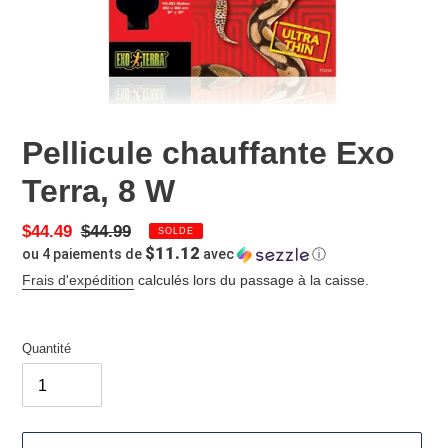
Pellicule chauffante Exo
Terra, 8 W
Prix
$44.49
Prix
$44.99
SOLDE
$11.12
ou 4 paiements de
avec
ⓘ
réduit
normal
Frais d'expédition
calculés lors du passage à la caisse.
Quantité