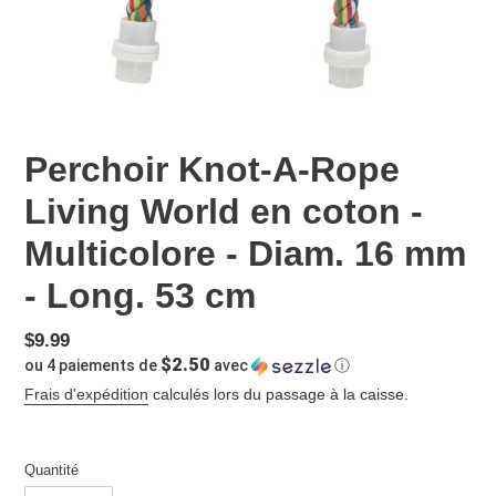
Perchoir Knot-A-Rope
Living World en coton -
Multicolore - Diam. 16 mm
- Long. 53 cm
Prix
$9.99
$2.50
ou 4 paiements de
avec
ⓘ
normal
Frais d'expédition
calculés lors du passage à la caisse.
Quantité