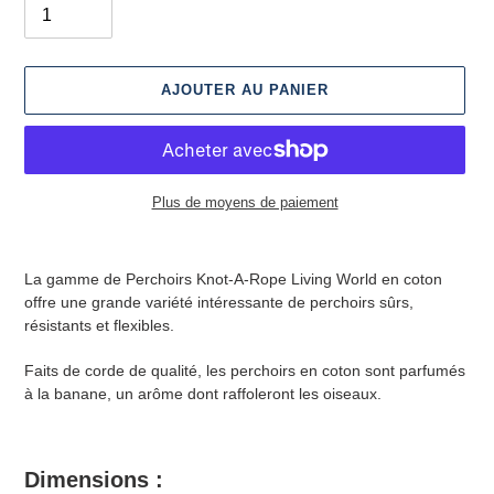
AJOUTER AU PANIER
Plus de moyens de paiement
Ajout
d'un
La gamme de Perchoirs Knot-A-Rope Living World en coton
produit
offre une grande variété intéressante de perchoirs sûrs,
à
résistants et flexibles.
votre
panier
Faits de corde de qualité, les perchoirs en coton sont parfumés
à la banane, un arôme dont raffoleront les oiseaux.
Dimensions :