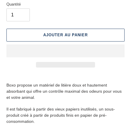
Quantité
AJOUTER AU PANIER
Ajout
d'un
Boxo propose un matériel de litière doux et hautement
produit
absorbant qui offre un contrôle maximal des odeurs pour vous
à
et votre animal.
votre
panier
Il est fabriqué à partir des vieux papiers inutilisés, un sous-
produit créé à partir de produits finis en papier de pré-
consommation.