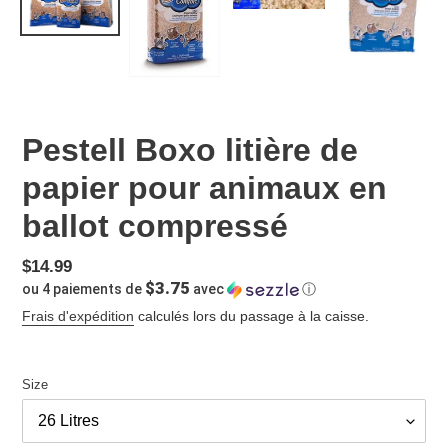
Pestell Boxo litière de
papier pour animaux en
ballot compressé
Prix
$14.99
$3.75
ou 4 paiements de
avec
ⓘ
normal
Frais d'expédition
calculés lors du passage à la caisse.
Size