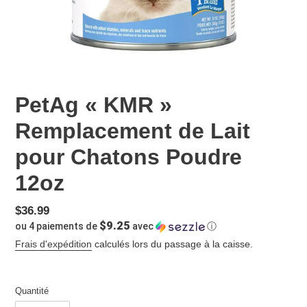
PetAg « KMR »
Remplacement de Lait
pour Chatons Poudre
12oz
Prix
$36.99
$9.25
ou 4 paiements de
avec
ⓘ
normal
Frais d'expédition
calculés lors du passage à la caisse.
Quantité