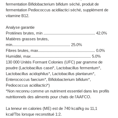
fermentation Bifidobacterium bifidum séché, produit de
fermentation Pediococcus acidilactici séché, supplément de
vitamine B12.
Analyse garantie
Protéines brutes, min ................................................. 42.0%
Matières grasses brutes,
min....................................................... 25.0%
Fibres brutes, max...................................................... 0.0%
Humidité, max......................................................... 5.0%
130 000 Unités Formant Colonies (UFC) par gramme de
poudre (Lactobacillus casei*, Lactobacillus fermentum*,
Lactobacillus acidophilus*, Lactobacillus plantarum*,
Enterococcus faecium*, Bifidobacterium bifidum*,
Pediococcus acidilactici*)
*Non reconnu comme un nutriment essentiel dans les profils
nutritionnels des aliments pour chats de l'AAFCO.
La teneur en calories (ME) est de 740 kcal/kg ou 11,1
kcal/Tbs lorsque reconstitué 1:2.