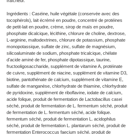
fraîcheur.
Ingrédients : Caséine, huile végétale (conservée avec des
tocophérols), lait écrémé en poudre, concentré de protéines
de petit-lait en poudre, crème, sirop de maïs en poudre,
phosphate dicalcique, lécithine, chlorure de choline, dextrose,
L-arginine, maltodextrines, chlorure de potassium, phosphate
monopotassique, sulfate de zinc, sulfate de magnésium,
silicoaluminate de sodium, phosphate tricalcique, chélate
d'acide aminé de fer, phosphate dipotassique, taurine,
fructooligosaccharide, supplément de vitamine A, protéinate
de cuivre, supplément de niacine, supplément de vitamine D3,
biotine, pantothénate de calcium, supplément de vitamine E,
sulfate de manganèse, chlorhydrate de thiamine, chlorhydrate
de pyridoxine, supplément de riboflavine, iodate de calcium,
acide folique, produit de fermentation de Lactobacillus casei
séché, produit de fermentation de L. fermentum séché, produit
de fermentation de L. fermentum séché, acide folique.
fermentum séché, produit de fermentation L. acidophilus
séché, produit de fermentation L. plantarum séché, produit de
fermentation Enterococcus faecium séché, produit de