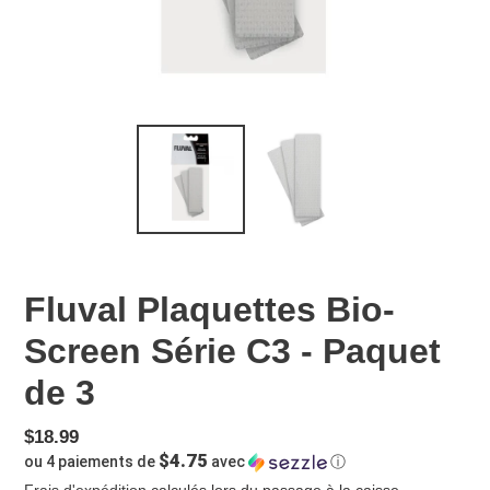
Fluval Plaquettes Bio-
Screen Série C3 - Paquet
de 3
Prix
$18.99
$4.75
ou 4 paiements de
avec
ⓘ
normal
Frais d'expédition
calculés lors du passage à la caisse.