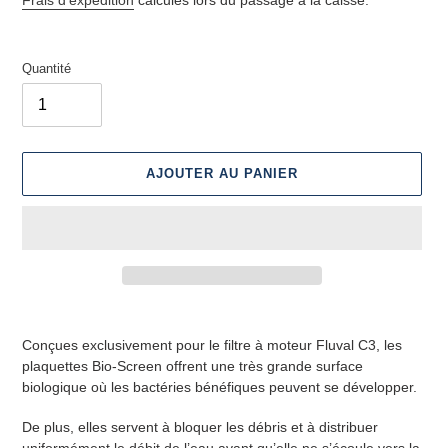
Quantité
AJOUTER AU PANIER
Ajout
d'un
Conçues exclusivement pour le filtre à moteur Fluval C3, les
produit
plaquettes Bio-Screen offrent une très grande surface
à
biologique où les bactéries bénéfiques peuvent se développer.
votre
panier
De plus, elles servent à bloquer les débris et à distribuer