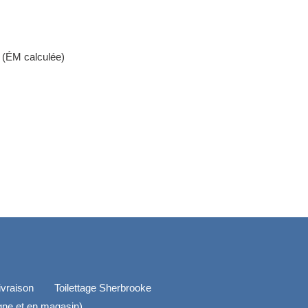
l (ÉM calculée)
ivraison
Toilettage Sherbrooke
igne et en magasin)