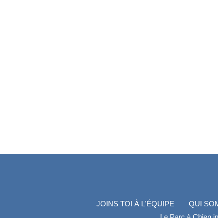
JOINS TOI À L'ÉQUIPE
QUI SO
Le Parc à Chien in