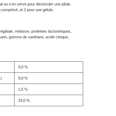
l ou s’en servir pour dissimuler une pilule.
n comprimé, et 2 pour une gélule.
 végétale, mélasse, protéines lactosériques,
marin, gomme de xanthane, acide citrique,
9,0 %
.)
9,0 %
1,5 %
33,0 %