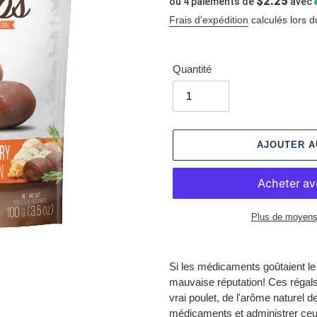
$2.25
ou 4 paiements de
avec
normal
Frais d'expédition
calculés lors d
Quantité
AJOUTER A
Plus de moyens
Ajout
d'un
Si les médicaments goûtaient le 
produit
mauvaise réputation! Ces régal
à
vrai poulet, de l'arôme naturel d
votre
médicaments et administrer ceux