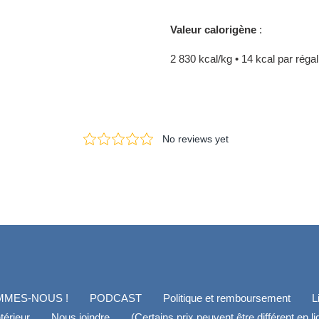
Valeur calorigène
:
2 830 kcal/kg • 14 kcal par réga
MMES-NOUS !
PODCAST
Politique et remboursement
L
térieur
Nous joindre
(Certains prix peuvent être différent en l