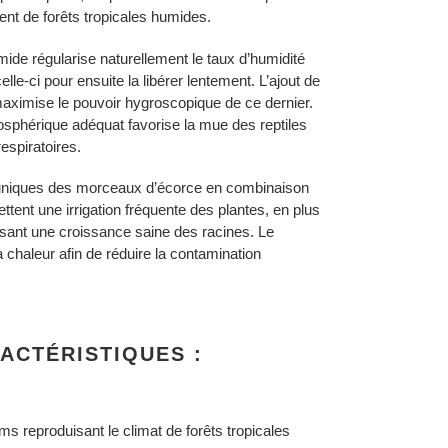
nent de forêts tropicales humides.
umide régularise naturellement le taux d’humidité
lle-ci pour ensuite la libérer lentement. L’ajout de
maximise le pouvoir hygroscopique de ce dernier.
osphérique adéquat favorise la mue des reptiles
respiratoires.
rme uniques des morceaux d’écorce en combinaison
ttent une irrigation fréquente des plantes, en plus
risant une croissance saine des racines. Le
a chaleur afin de réduire la contamination
RACTÉRISTIQUES
:
ums reproduisant le climat de forêts tropicales