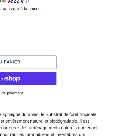
c
ⓘ
u passage à la caisse.
U PANIER
 de paiement
de sphaigne durables, le Substrat de forêt tropicale
st entièrement naturel et biodégradable. Il est
 pour créer des aménagements naturels contenant
pour reptiles, amphibiens et invertébrés qui