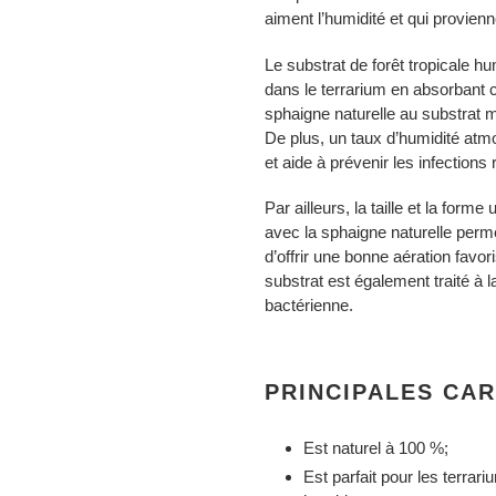
panier
aiment l’humidité et qui provien
Le substrat de forêt tropicale h
dans le terrarium en absorbant ce
sphaigne naturelle au substrat 
De plus, un taux d’humidité atm
et aide à prévenir les infections 
Par ailleurs, la taille et la fo
avec la sphaigne naturelle perme
d’offrir une bonne aération favo
substrat est également traité à l
bactérienne.
PRINCIPALES CA
Est naturel à 100 %;
Est parfait pour les terrari