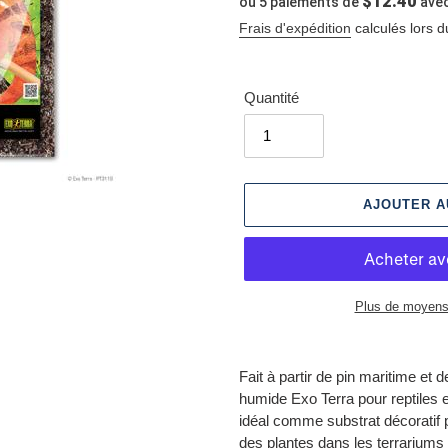
$12.40
ou 5 paiements de
ave
normal
Frais d'expédition
calculés lors d
Quantité
AJOUTER A
Plus de moyens
Ajout
d'un
Fait à partir de pin maritime et 
produit
humide Exo Terra pour reptiles e
à
idéal comme substrat décoratif
votre
des plantes dans les terrariums 