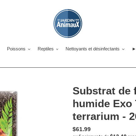
Poissons
Reptiles
Nettoyants et désinfectants
►
Substrat de f
humide Exo 
terrarium - 2
Prix
$61.99