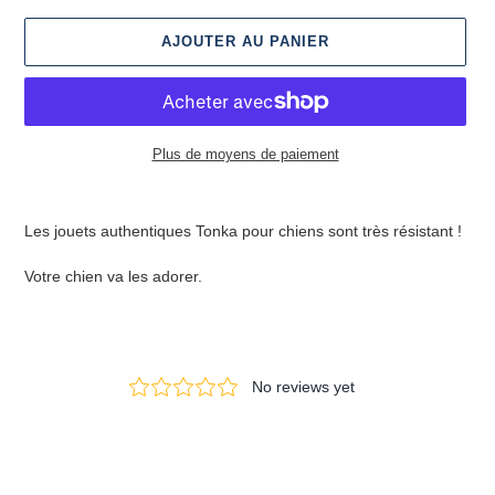
AJOUTER AU PANIER
Plus de moyens de paiement
Ajout
d'un
Les jouets authentiques Tonka pour chiens sont très résistant !
produit
à
Votre chien va les adorer.
votre
panier