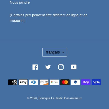
Nous joindre
(Certains prix peuvent être différent en ligne et en
magasin)
L
français
A
N
G
Facebook
Twitter
Instagram
YouTube
U
E
Moyens
de
paiement
© 2026,
Boutique Le Jardin Des Animaux