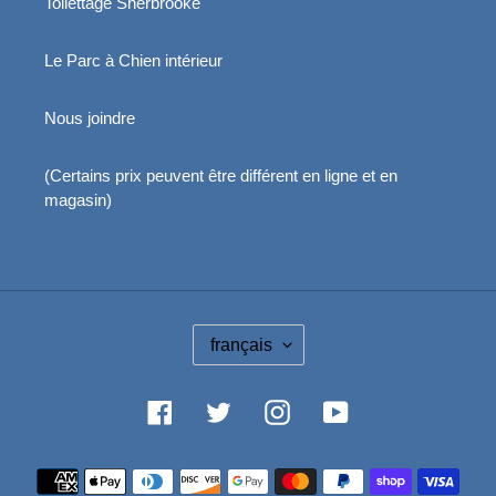
Toilettage Sherbrooke
Le Parc à Chien intérieur
Nous joindre
(Certains prix peuvent être différent en ligne et en
magasin)
L
français
A
N
G
Facebook
Twitter
Instagram
YouTube
U
E
Moyens
de