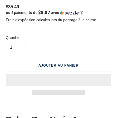
Prix
$35.49
$8.87
ou 4 paiements de
avec
ⓘ
normal
Frais d'expédition
calculés lors du passage à la caisse.
Quantité
AJOUTER AU PANIER
Ajout
d'un
produit