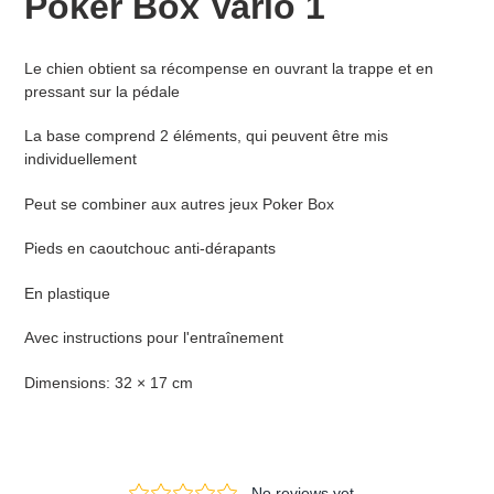
Poker Box Vario 1
à
votre
panier
Le chien obtient sa récompense en ouvrant la trappe et en
pressant sur la pédale
La base comprend 2 éléments, qui peuvent être mis
individuellement
Peut se combiner aux autres jeux Poker Box
Pieds en caoutchouc anti-dérapants
En plastique
Avec instructions pour l'entraînement
Dimensions: 32 × 17 cm