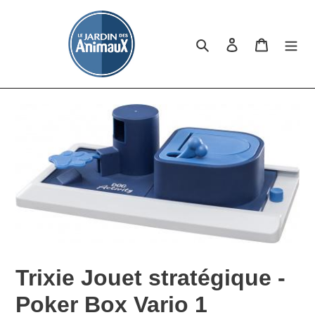
Passer
au
contenu
Rechercher
Se connecter
Panier
Trixie Jouet stratégique -
Poker Box Vario 1